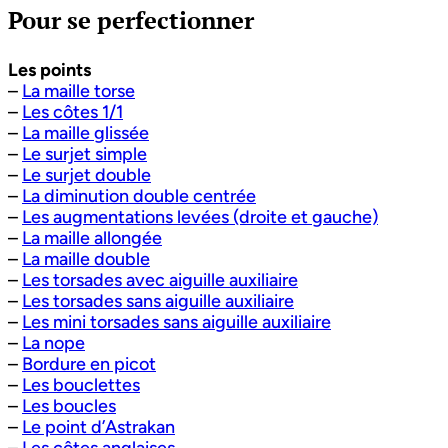
Pour se perfectionner
Les points
–
La maille torse
–
Les côtes 1/1
–
La maille glissée
–
Le surjet simple
–
Le surjet double
–
La diminution double centrée
–
Les augmentations levées (droite et gauche)
–
La maille allongée
–
La maille double
–
Les torsades avec aiguille auxiliaire
–
Les torsades sans aiguille auxiliaire
–
Les mini torsades sans aiguille auxiliaire
–
La nope
–
Bordure en picot
–
Les bouclettes
–
Les boucles
–
Le point d’Astrakan