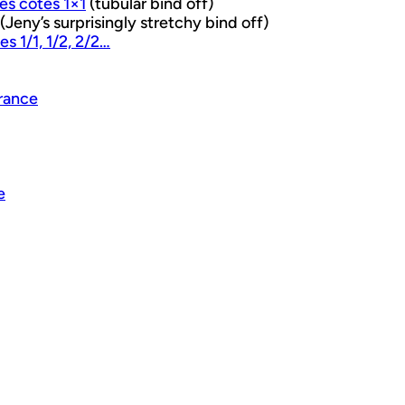
des côtes 1×1
(tubular bind off)
(Jeny’s surprisingly stretchy bind off)
s 1/1, 1/2, 2/2…
France
e