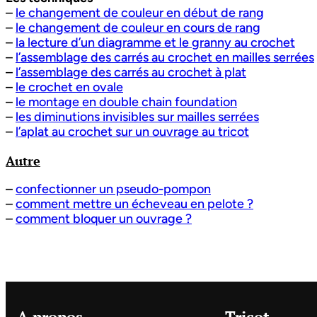
–
le changement de couleur en début de rang
–
le changement de couleur en cours de rang
–
la lecture d’un diagramme et le granny au crochet
–
l’assemblage des carrés au crochet en mailles serrées
–
l’assemblage des carrés au crochet à plat
–
le crochet en ovale
–
le montage en double chain foundation
–
les diminutions invisibles sur mailles serrées
–
l’aplat au crochet sur un ouvrage au tricot
Autre
–
confectionner un pseudo-pompon
–
comment mettre un écheveau en pelote ?
–
comment bloquer un ouvrage ?
A propos
Tricot