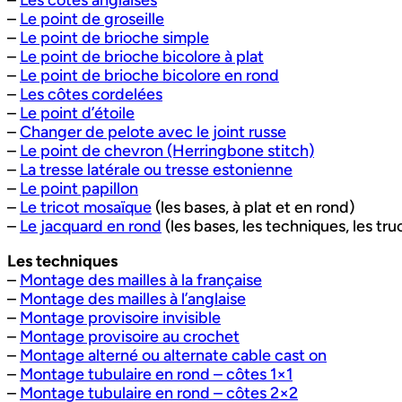
–
Les côtes anglaises
–
Le point de groseille
–
Le point de brioche simple
–
Le point de brioche bicolore à plat
–
Le point de brioche bicolore en rond
–
Les côtes cordelées
–
Le point d’étoile
–
Changer de pelote avec le joint russe
–
Le point de chevron (Herringbone stitch)
–
La tresse latérale ou tresse estonienne
–
Le point papillon
–
Le tricot mosaïque
(les bases, à plat et en rond)
–
Le jacquard en rond
(les bases, les techniques, les tr
Les techniques
–
Montage des mailles à la française
–
Montage des mailles à l’anglaise
–
Montage provisoire invisible
–
Montage provisoire au crochet
–
Montage alterné ou alternate cable cast on
–
Montage tubulaire en rond – côtes 1×1
–
Montage tubulaire en rond – côtes 2×2