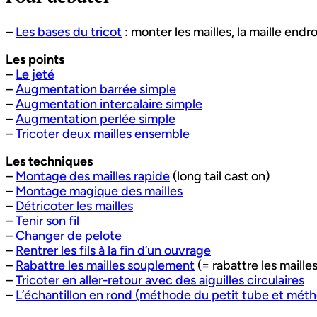
–
Les bases du tricot
: monter les mailles, la maille endro
Les points
–
Le jeté
–
Augmentation barrée simple
–
Augmentation intercalaire simple
–
Augmentation perlée simple
–
Tricoter deux mailles ensemble
Les techniques
–
Montage des mailles rapide
(long tail cast on)
–
Montage magique des mailles
–
Détricoter les mailles
–
Tenir son fil
–
Changer de pelote
–
Rentrer les fils à la fin d’un ouvrage
–
Rabattre les mailles souplement
(= rabattre les mailles
–
Tricoter en aller-retour avec des aiguilles circulaires
–
L’échantillon en rond (méthode du petit tube et méth