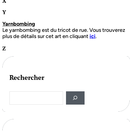
X
Y
Yarnbombing
Le yarnbombing est du tricot de rue. Vous trouverez
plus de détails sur cet art en cliquant
ici
.
Z
Rechercher
S
e
a
r
c
h