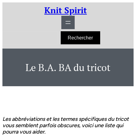
Aller
Knit Spirit
au
contenu
R
Rechercher
e
c
h
e
r
Le B.A. BA du tricot
c
h
e
r
Les abbréviations et les termes spécifiques du tricot
vous semblent parfois obscures, voici une liste qui
pourra vous aider.