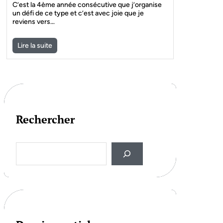
C’est la 4ème année consécutive que j’organise
un défi de ce type et c’est avec joie que je
reviens vers…
Lire la suite
Rechercher
S
e
a
r
c
h