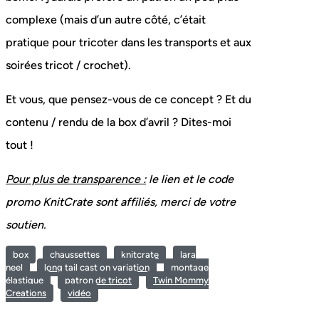
complexe (mais d’un autre côté, c’était
pratique pour tricoter dans les transports et aux
soirées tricot / crochet).
Et vous, que pensez-vous de ce concept ? Et du
contenu / rendu de la box d’avril ? Dites-moi
tout !
Pour plus de transparence :
le lien et le code
promo KnitCrate sont affiliés, merci de votre
soutien.
box
chaussettes
knitcrate
lara
neel
long tail cast on variation
montage
élastique
patron de tricot
Twin Mommy
Creations
vidéo