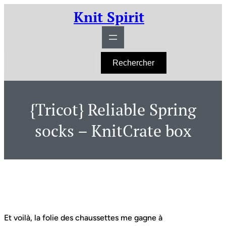
Aller
Knit Spirit
au
contenu
R
Rechercher
e
c
h
e
r
{Tricot} Reliable Spring
c
h
e
socks – KnitCrate box
r
Et voilà, la folie des chaussettes me gagne à