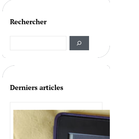
Rechercher
S
e
a
r
c
h
Derniers articles