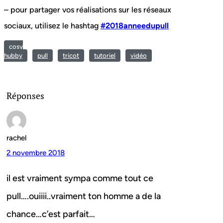
– pour partager vos réalisations sur les réseaux
sociaux, utilisez le hashtag
#2018anneedupull
cosy
hubby
pull
tricot
tutoriel
vidéo
Réponses
rachel
2 novembre 2018
il est vraiment sympa comme tout ce
pull….ouiiii..vraiment ton homme a de la
chance…c’est parfait…