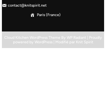
contact@knitspirit.net
Paris (France)
Cloud Kitchen WordPress Theme
By
WP Radiant
| Proudly
powered by
WordPress
| Modifié par
Knit Spirit