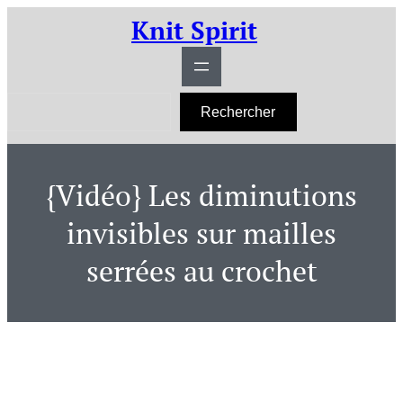
Aller
Knit Spirit
au
contenu
R
Rechercher
e
c
h
e
r
{Vidéo} Les diminutions
c
h
e
invisibles sur mailles
r
serrées au crochet