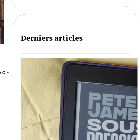
r
c
h
Derniers articles
 ci-
Je bouquine #149