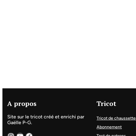
A propos
Tricot
Site sur le tricot créé et enrichi par
Tricot de chaussette
Gaëlle P-G.
Abonnement
Instagram
YouTube
Facebook
Test de patrons