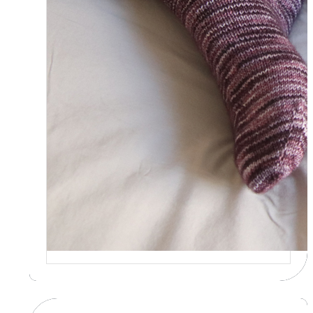
tricote mes socquettes
C’est la 4ème année consécutive
que j’organise un défi de…