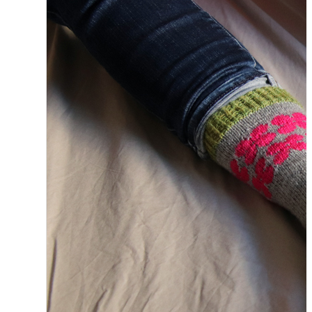
{Tricot} Flower power socks
Ce patron a été initialement créé
pour les membres de…