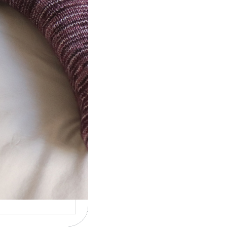
ot} Le défi 2026 :
icote mes
ettes
la 4ème année
cutive que
nise un défi de…