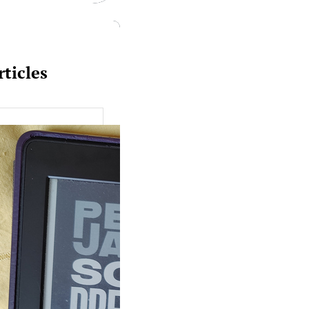
rticles
uquine #149