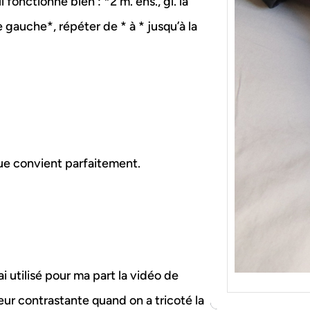
fonctionne bien : *2 m. ens., gl. la
{Tric
Je tr
le gauche*, répéter de * à * jusqu’à la
socqu
C’est 
consé
j’orga
ue convient parfaitement.
i utilisé pour ma part la vidéo de
leur contrastante quand on a tricoté la