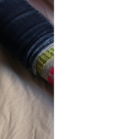
ot} Flower
r socks
ron a été
lement créé pour les
es de…