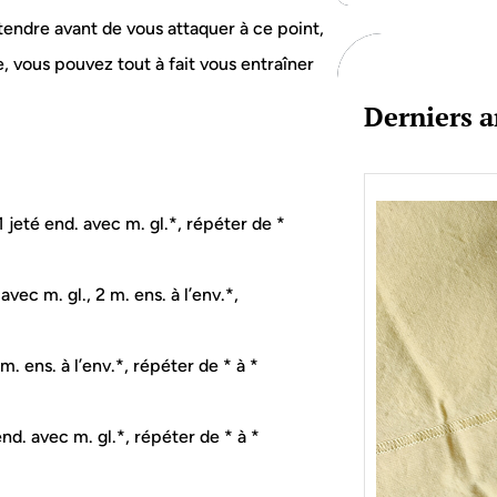
c
ttendre avant de vous attaquer à ce point,
h
, vous pouvez tout à fait vous entraîner
<
Derniers a
1 jeté end. avec m. gl.*, répéter de *
vec m. gl., 2 m. ens. à l’env.*,
m. ens. à l’env.*, répéter de * à *
 end. avec m. gl.*, répéter de * à *
Je bo