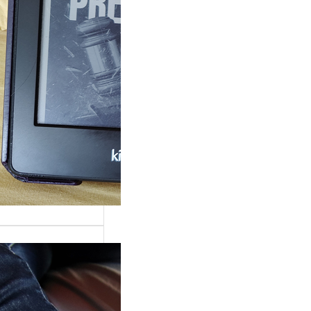
rande surprise, j’ai
gé dans la série
 Grace »…