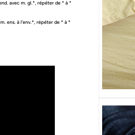
 end. avec m. gl.*, répéter de * à *
Sans g
replon
« Roy
 m. ens. à l’env.*, répéter de * à *