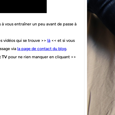
s à vous entraîner un peu avant de passe à
des vidéos qui se trouve >>
là
<< et si vous
ssage via
la page de contact du blog
.
{Tric
powe
t TV
pour ne rien manquer en cliquant >>
Ce pat
initia
membr