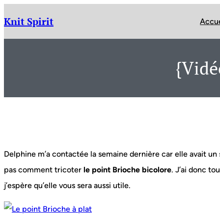
Aller
au
Knit Spirit
Accue
contenu
{Vidé
Delphine m’a contactée la semaine dernière car elle avait un
pas comment tricoter
le point Brioche bicolore
. J’ai donc to
j’espère qu’elle vous sera aussi utile.