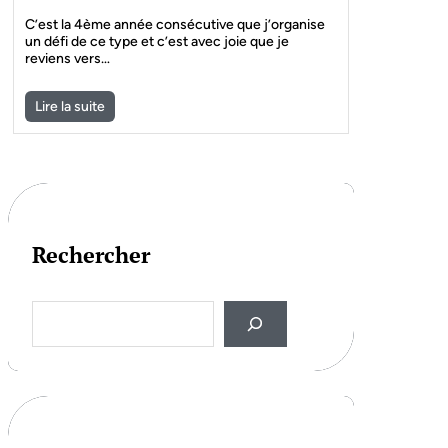
C’est la 4ème année consécutive que j’organise
un défi de ce type et c’est avec joie que je
reviens vers…
Lire la suite
Rechercher
S
e
a
r
c
h