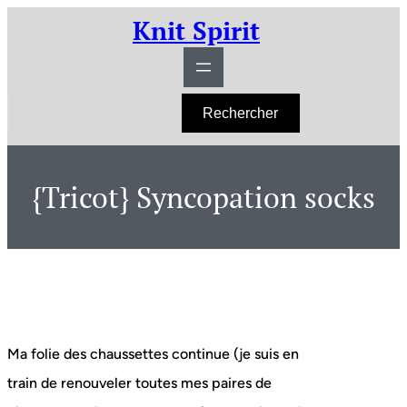
Aller
Knit Spirit
au
contenu
R
Rechercher
e
c
h
e
r
{Tricot} Syncopation socks
c
h
e
r
Ma folie des chaussettes continue (je suis en
train de renouveler toutes mes paires de