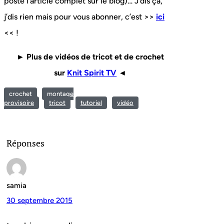
poste l’article complet sur le blog)… J’dis ça,
j’dis rien mais pour vous abonner, c’est >>
ici
<< !
► Plus de vidéos de tricot et de crochet
sur
Knit Spirit TV
◄
crochet
montage
provisoire
tricot
tutoriel
vidéo
Réponses
samia
30 septembre 2015