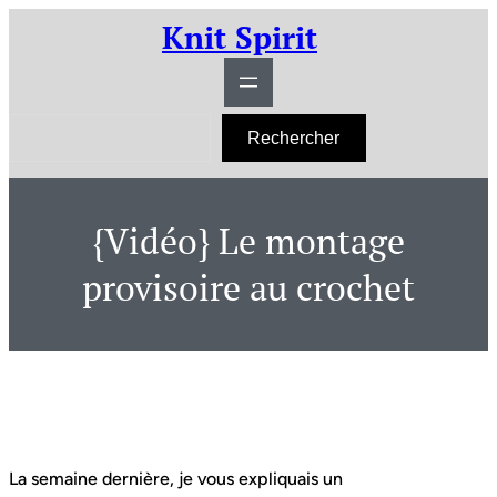
Aller
Knit Spirit
au
contenu
R
Rechercher
e
c
h
e
r
{Vidéo} Le montage
c
h
e
provisoire au crochet
r
La semaine dernière, je vous expliquais un