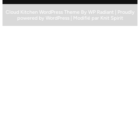
Cloud Kitchen WordPress Theme
By
WP Radiant
| Proudly
powered by
WordPress
| Modifié par
Knit Spirit