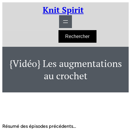
Aller
Knit Spirit
au
contenu
R
Rechercher
e
c
h
e
r
{Vidéo} Les augmentations
c
h
e
au crochet
r
Résumé des épisodes précédents…