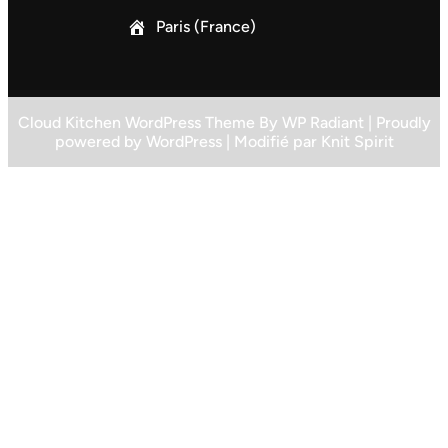
Paris (France)
Cloud Kitchen WordPress Theme
By
WP Radiant
| Proudly
powered by
WordPress
| Modifié par
Knit Spirit