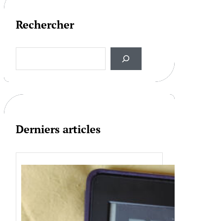
Rechercher
S
e
a
r
c
h
Derniers articles