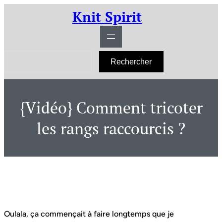
Aller
Knit Spirit
au
contenu
R
Rechercher
e
c
h
e
r
{Vidéo} Comment tricoter
c
h
e
les rangs raccourcis ?
r
Oulala, ça commençait à faire longtemps que je