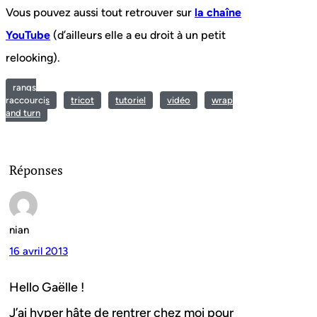
Vous pouvez aussi tout retrouver sur
la chaîne
YouTube
(d’ailleurs elle a eu droit à un petit
relooking).
rangs
raccourcis
tricot
tutoriel
vidéo
wrap
and turn
Réponses
nian
16 avril 2013
Hello Gaëlle !
J’ai hyper hâte de rentrer chez moi pour