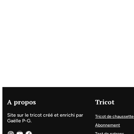
A propos
Tricot
Site sur le tricot créé et enrichi par
Tricot de chaussette
Gaëlle P-G.
Abonnement
Instagram
YouTube
Facebook
Test de patrons