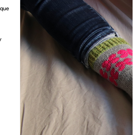
 que
y
{Tricot} Flower power socks
Ce patron a été initialement créé
pour les membres de…