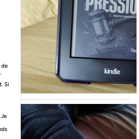
Sans grande surprise, j’ai replongé
dans la série « Roy Grace »…
. de
.
. Si
 Je
nds