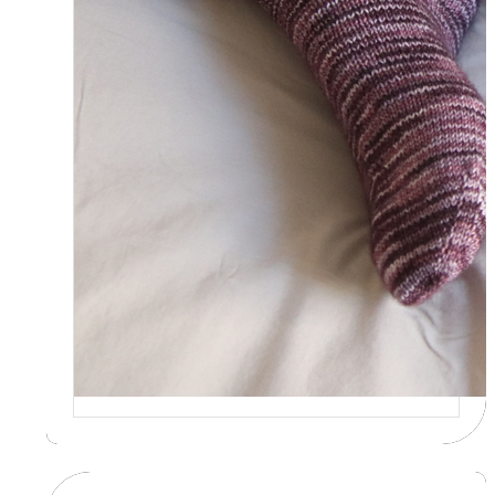
tricote mes socquettes
C’est la 4ème année consécutive
que j’organise un défi de…