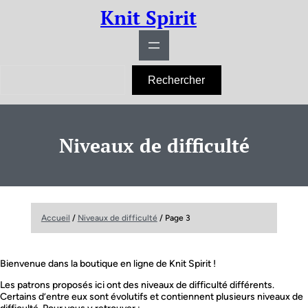
Aller
Knit Spirit
au
contenu
R
Rechercher
e
c
h
e
r
Niveaux de difficulté
c
h
e
r
Accueil
/
Niveaux de difficulté
/ Page 3
Bienvenue dans la boutique en ligne de Knit Spirit !
Les patrons proposés ici ont des niveaux de difficulté différents.
Certains d’entre eux sont évolutifs et contiennent plusieurs niveaux de