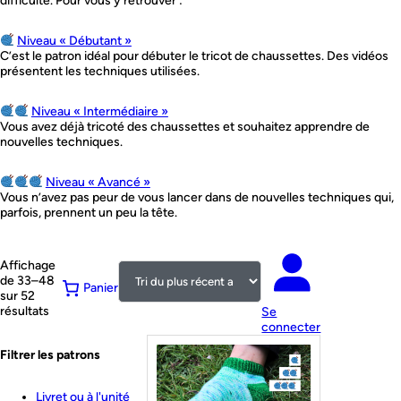
difficulté. Pour vous y retrouver :
Niveau « Débutant »
C’est le patron idéal pour débuter le tricot de chaussettes. Des vidéos
présentent les techniques utilisées.
Niveau « Intermédiaire »
Vous avez déjà tricoté des chaussettes et souhaitez apprendre de
nouvelles techniques.
Niveau « Avancé »
Vous n’avez pas peur de vous lancer dans de nouvelles techniques qui,
parfois, prennent un peu la tête.
Affichage
de 33–48
Panier
sur 52
Trié
résultats
Se
du
connecter
plus
Filtrer les patrons
récent
au
plus
Livret ou à l'unité