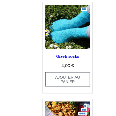
Gizeh socks
4,00
€
AJOUTER AU
PANIER