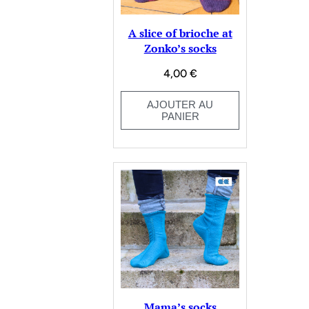
A slice of brioche at
Zonko’s socks
4,00
€
AJOUTER AU
PANIER
Mama’s socks