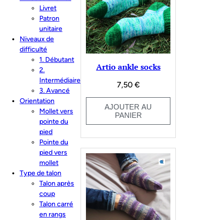
ancien
Livret
Patron
unitaire
Niveaux de
difficulté
1. Débutant
Artio ankle socks
2.
Intermédiaire
7,50
€
3. Avancé
Orientation
AJOUTER AU
Mollet vers
PANIER
pointe du
pied
Pointe du
pied vers
mollet
Type de talon
Talon après
coup
Talon carré
en rangs