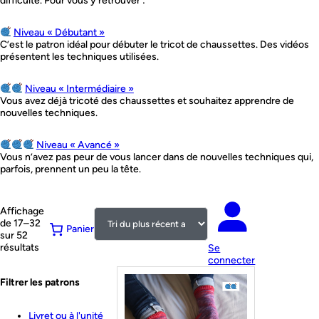
difficulté. Pour vous y retrouver :
Niveau « Débutant »
C’est le patron idéal pour débuter le tricot de chaussettes. Des vidéos
présentent les techniques utilisées.
Niveau « Intermédiaire »
Vous avez déjà tricoté des chaussettes et souhaitez apprendre de
nouvelles techniques.
Niveau « Avancé »
Vous n’avez pas peur de vous lancer dans de nouvelles techniques qui,
parfois, prennent un peu la tête.
Affichage
de 17–32
Panier
sur 52
Trié
résultats
Se
du
connecter
plus
Filtrer les patrons
récent
au
plus
Livret ou à l'unité