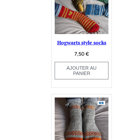
Hogwarts style socks
7,50
€
AJOUTER AU
PANIER