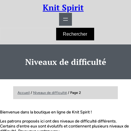
Aller
Knit Spirit
au
contenu
R
Rechercher
e
c
h
e
r
Niveaux de difficulté
c
h
e
r
Accueil
/
Niveaux de difficulté
/ Page 2
Bienvenue dans la boutique en ligne de Knit Spirit !
Les patrons proposés ici ont des niveaux de difficulté différents.
Certains d’entre eux sont évolutifs et contiennent plusieurs niveaux de