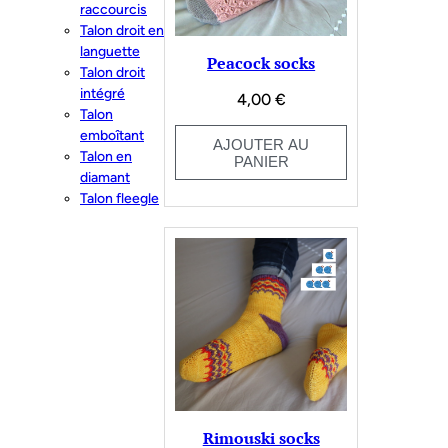
raccourcis
Talon droit en
languette
Peacock socks
Talon droit
intégré
4,00
€
Talon
emboîtant
AJOUTER AU
Talon en
PANIER
diamant
Talon fleegle
Rimouski socks