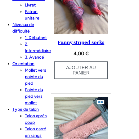
ancien
Livret
Patron
unitaire
Niveaux de
difficulté
1. Débutant
Funny striped socks
2.
Intermédiaire
4,00
€
3. Avancé
Orientation
AJOUTER AU
Mollet vers
PANIER
pointe du
pied
Pointe du
pied vers
mollet
Type de talon
Talon après
coup
Talon carré
en rangs