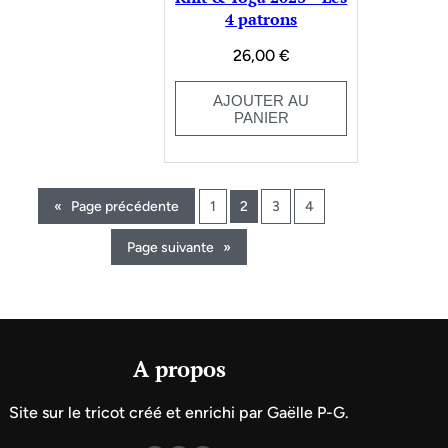
4 patrons
26,00
€
AJOUTER AU
PANIER
«
Page précédente
1
2
3
4
Page suivante
»
A propos
Site sur le tricot créé et enrichi par Gaëlle P-G.