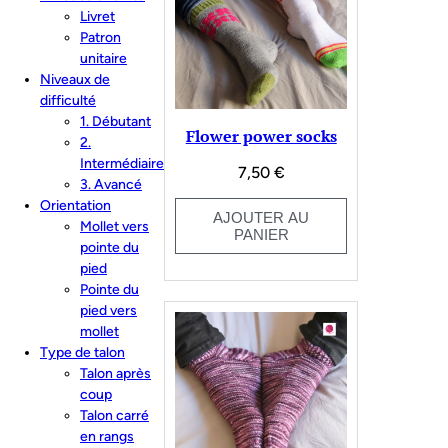
ancien
Livret
Patron
unitaire
Niveaux de
difficulté
1. Débutant
Flower power socks
2.
Intermédiaire
7,50
€
3. Avancé
Orientation
AJOUTER AU
Mollet vers
PANIER
pointe du
pied
Pointe du
pied vers
mollet
Type de talon
Talon après
coup
Talon carré
en rangs