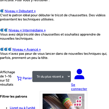
difficulté. Pour vous y retrouver :
Niveau « Débutant »
C’est le patron idéal pour débuter le tricot de chaussettes. Des vidéos
présentent les techniques utilisées.
Niveau « Intermédiaire »
Vous avez déjà tricoté des chaussettes et souhaitez apprendre de
nouvelles techniques.
Niveau « Avancé »
Vous n’avez pas peur de vous lancer dans de nouvelles techniques qui,
parfois, prennent un peu la tête.
Affichage
de 1–16
Panier
sur 52
Trié
résultats
Se
du
connecter
plus
Filtrer les patrons
récent
au
plus
Livret ou à l'unité