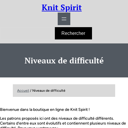
Aller
Knit Spirit
au
contenu
R
Rechercher
e
c
h
e
r
Niveaux de difficulté
c
h
e
r
Accueil
/ Niveaux de difficulté
Bienvenue dans la boutique en ligne de Knit Spirit !
Les patrons proposés ici ont des niveaux de difficulté différents.
Certains d’entre eux sont évolutifs et contiennent plusieurs niveaux de