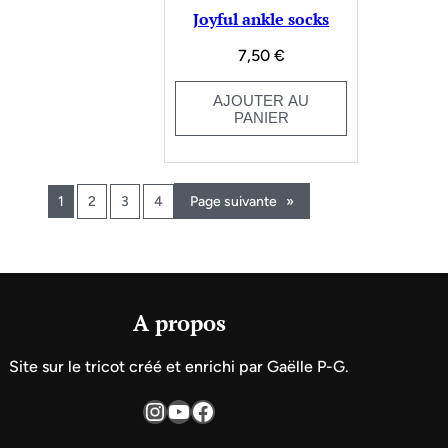
Joyful ankle socks
7,50
€
AJOUTER AU
PANIER
1
2
3
4
Page suivante
»
A propos
Site sur le tricot créé et enrichi par Gaëlle P-G.
Instagram
YouTube
Facebook