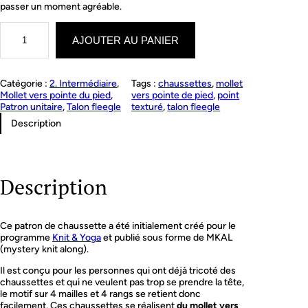
passer un moment agréable.
q
u
AJOUTER AU PANIER
a
n
t
Catégorie :
2. Intermédiaire
, 
Tags :
chaussettes
, 
mollet
i
Mollet vers pointe du pied
, 
vers pointe de pied
, 
point
t
Patron unitaire
, 
Talon fleegle
texturé
, 
talon fleegle
é
d
Description
e
Y
i
n
Description
Y
a
n
g
Ce patron de chaussette a été initialement créé pour le
Y
programme
Knit & Yoga
et publié sous forme de MKAL
o
(mystery knit along).
g
a
Il est conçu pour les personnes qui ont déjà tricoté des
s
chaussettes et qui ne veulent pas trop se prendre la tête,
o
le motif sur 4 mailles et 4 rangs se retient donc
c
facilement. Ces chaussettes se réalisent
du mollet vers
k