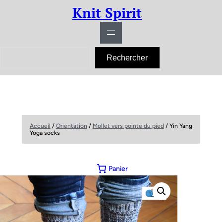
Knit Spirit
R
Rechercher
e
c
h
e
r
c
h
e
r
Accueil
/
Orientation
/
Mollet vers pointe du pied
/ Yin Yang
Yoga socks
Panier