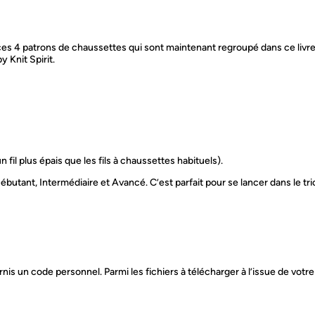
4
p
a
t
es 4 patrons de chaussettes qui sont maintenant regroupé dans ce livret.
r
y Knit Spirit.
o
n
s
 fil plus épais que les fils à chaussettes habituels).
Débutant, Intermédiaire et Avancé. C’est parfait pour se lancer dans le tr
nis un code personnel. Parmi les fichiers à télécharger à l’issue de votr