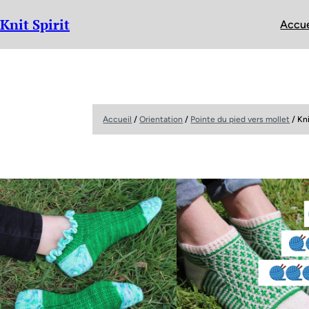
Knit Spirit
Accue
Accueil
/
Orientation
/
Pointe du pied vers mollet
/ Kn