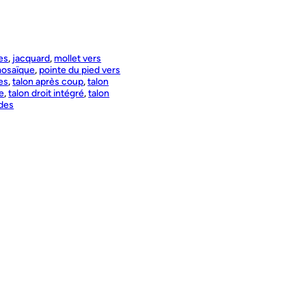
es
, 
jacquard
, 
mollet vers
osaïque
, 
pointe du pied vers
es
, 
talon après coup
, 
talon
te
, 
talon droit intégré
, 
talon
des