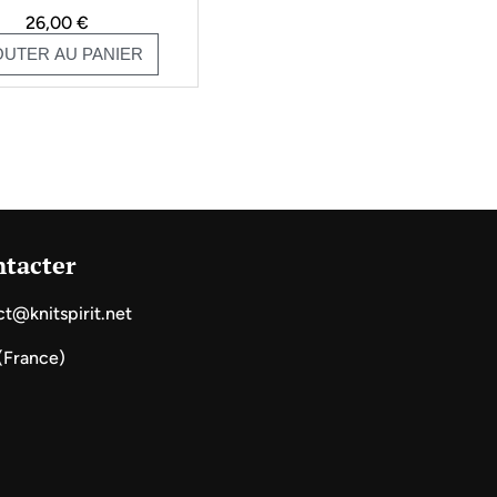
26,00
€
OUTER AU PANIER
tacter
ct@knitspirit.net
 (France)