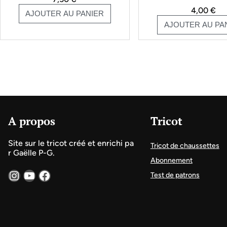
4,00
€
AJOUTER AU PANIER
AJOUTER AU PA
A propos
Tricot
Site sur le tricot créé et enrichi pa
Tricot de chaussettes
r Gaëlle P-G.
Abonnement
Instagram
YouTube
Facebook
Test de patrons