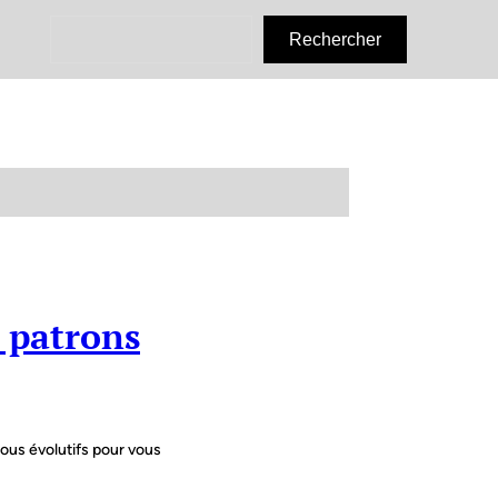
R
Rechercher
e
c
h
e
r
c
h
e
r
 patrons
 tous évolutifs pour vous