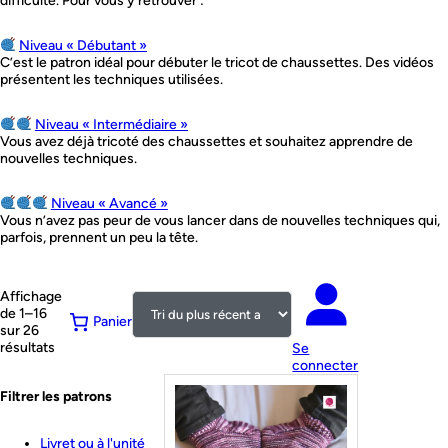
difficulté. Pour vous y retrouver :
Niveau « Débutant »
C’est le patron idéal pour débuter le tricot de chaussettes. Des vidéos
présentent les techniques utilisées.
Niveau « Intermédiaire »
Vous avez déjà tricoté des chaussettes et souhaitez apprendre de
nouvelles techniques.
Niveau « Avancé »
Vous n’avez pas peur de vous lancer dans de nouvelles techniques qui,
parfois, prennent un peu la tête.
Affichage
de 1–16
Panier
sur 26
Trié
résultats
Se
du
connecter
plus
Filtrer les patrons
récent
au
plus
Livret ou à l'unité