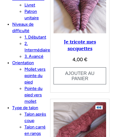
ancien
Livret
Patron
unitaire
Niveaux de
difficulté
1. Débutant
Je tricote mes
2.
socquettes
Intermédiaire
3. Avancé
4,00
€
Orientation
Mollet vers
AJOUTER AU
pointe du
PANIER
pied
Pointe du
pied vers
mollet
Type de talon
Talon après
coup
Talon carré
en rangs