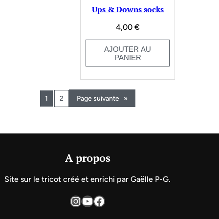
Ups & Downs socks
4,00
€
AJOUTER AU
PANIER
1
2
Page suivante
»
A propos
Site sur le tricot créé et enrichi par Gaëlle P-G.
Instagram
YouTube
Facebook