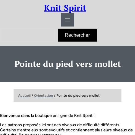
Aller
Knit Spirit
au
contenu
R
Rechercher
e
c
h
e
r
Pointe du pied vers mollet
c
h
e
r
Accueil
/
Orientation
/ Pointe du pied vers mollet
Bienvenue dans la boutique en ligne de Knit Spirit !
Les patrons proposés ici ont des niveaux de difficulté différents.
Certains d’entre eux sont évolutifs et contiennent plusieurs niveaux de