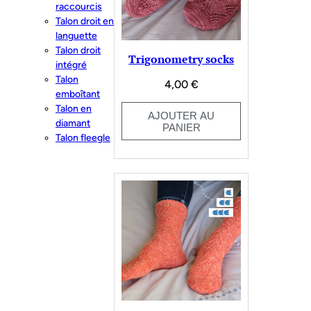
raccourcis
Talon droit en
languette
Talon droit
Trigonometry socks
intégré
Talon
4,00
€
emboîtant
Talon en
AJOUTER AU
diamant
PANIER
Talon fleegle