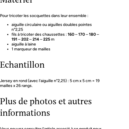
Pour tricoter les socquettes dans leur ensemble :
aiguille circulaire ou aiguilles doubles pointes
n°2,25
fils à tricoter des chaussettes :
160
–
170
–
180
–
191
–
202
–
214
–
225
m
aiguille à laine
1 marqueur de mailles
Echantillon
Jersey en rond (avec l’aiguille n°2,25) : 5 cm x 5 cm = 19
mailles x 26 rangs.
Plus de photos et autres
informations
Vous pouvez consulter l’article associé à ce produit pour