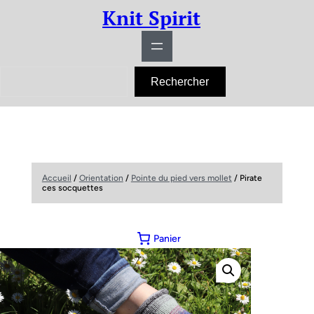
Knit Spirit
R
Rechercher
e
c
h
e
r
c
h
e
r
Accueil
/
Orientation
/
Pointe du pied vers mollet
/ Pirate
ces socquettes
Panier