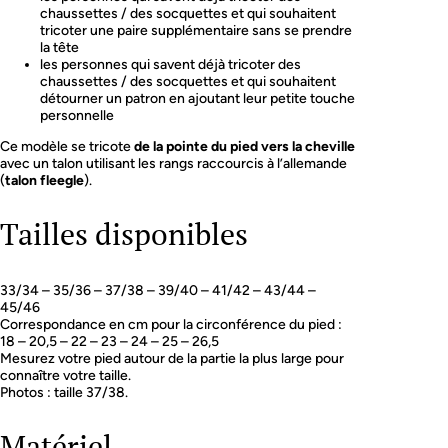
chaussettes / des socquettes et qui souhaitent
t
tricoter une paire supplémentaire sans se prendre
t
la tête
e
les personnes qui savent déjà tricoter des
s
chaussettes / des socquettes et qui souhaitent
détourner un patron en ajoutant leur petite touche
personnelle
Ce modèle se tricote
de la pointe du pied vers la cheville
avec un talon utilisant les rangs raccourcis à l’allemande
(
talon fleegle
).
Tailles disponibles
33/34 – 35/36 – 37/38 – 39/40 – 41/42 – 43/44 –
45/46
Correspondance en cm pour la circonférence du pied :
18 – 20,5 – 22 – 23 – 24 – 25 – 26,5
Mesurez votre pied autour de la partie la plus large pour
connaître votre taille.
Photos : taille 37/38.
Matériel