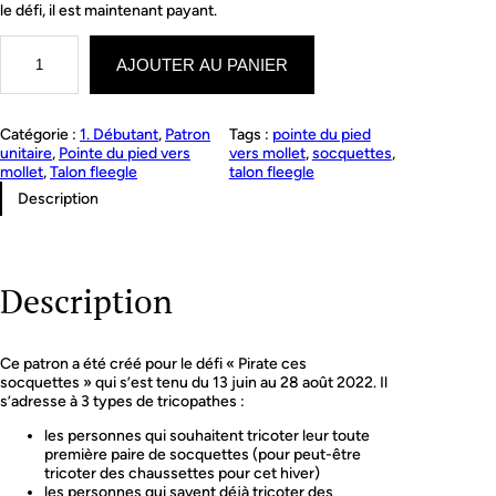
le défi, il est maintenant payant.
q
u
AJOUTER AU PANIER
a
n
t
Catégorie :
1. Débutant
, 
Patron
Tags :
pointe du pied
i
unitaire
, 
Pointe du pied vers
vers mollet
, 
socquettes
, 
t
mollet
, 
Talon fleegle
talon fleegle
é
d
Description
e
P
i
r
Description
a
t
e
c
Ce patron a été créé pour le défi « Pirate ces
e
socquettes » qui s’est tenu du 13 juin au 28 août 2022. Il
s
s’adresse à 3 types de tricopathes :
s
o
les personnes qui souhaitent tricoter leur toute
c
première paire de socquettes (pour peut-être
q
tricoter des chaussettes pour cet hiver)
u
les personnes qui savent déjà tricoter des
e