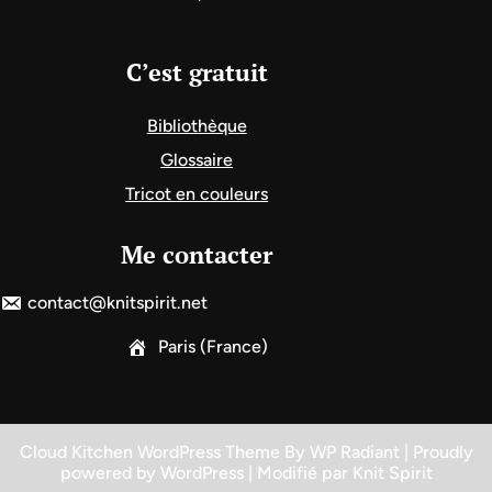
C’est gratuit
Bibliothèque
Glossaire
Tricot en couleurs
Me contacter
contact@knitspirit.net
Paris (France)
Cloud Kitchen WordPress Theme
By
WP Radiant
| Proudly
powered by
WordPress
| Modifié par
Knit Spirit