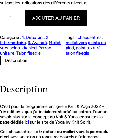
suivant les indications des différents niveaux.
q
u
AJOUTER AU PANIER
a
n
t
Catégorie :
1. Débutant
, 
2.
Tags :
chaussettes
, 
i
Intermédiaire
, 
3. Avancé
, 
Mollet
mollet vers pointe de
t
vers pointe du pied
, 
Patron
pied
, 
point texturé
, 
é
unitaire
, 
Talon fleegle
talon fleegle
d
e
Description
N
e
f
e
Description
r
t
i
t
C’est pour le programme en ligne « Knit & Yoga 2022 –
i
Yin edition » que j’ai initialement créé ce patron. Pour en
s
savoir plus sur le concept du Knit & Yoga, consultez la
o
page dédiée
ici
sur le site de Yoga by Knit Spirit.
c
k
Ces chaussettes se tricotent
du mollet vers la pointe du
s
pied
avec un talon en rangs raccourcis à l’allemande