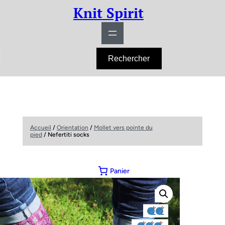
Knit Spirit
R
Rechercher
e
c
h
e
r
c
h
e
r
Accueil
/
Orientation
/
Mollet vers pointe du
pied
/ Nefertiti socks
Panier