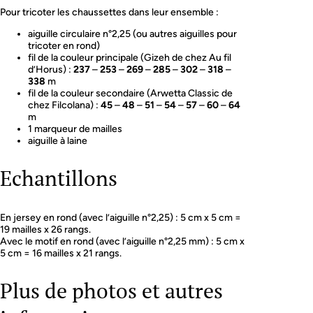
Pour tricoter les chaussettes dans leur ensemble :
aiguille circulaire n°2,25 (ou autres aiguilles pour
tricoter en rond)
fil de la couleur principale (Gizeh de chez Au fil
d’Horus) :
237
–
253
–
269
–
285
–
302
–
318
–
338
m
fil de la couleur secondaire (Arwetta Classic de
chez Filcolana) :
45
–
48
–
51
–
54
–
57
–
60
–
64
m
1 marqueur de mailles
aiguille à laine
Echantillons
En jersey en rond (avec l’aiguille n°2,25) : 5 cm x 5 cm =
19 mailles x 26 rangs.
Avec le motif en rond (avec l’aiguille n°2,25 mm) : 5 cm x
5 cm = 16 mailles x 21 rangs.
Plus de photos et autres