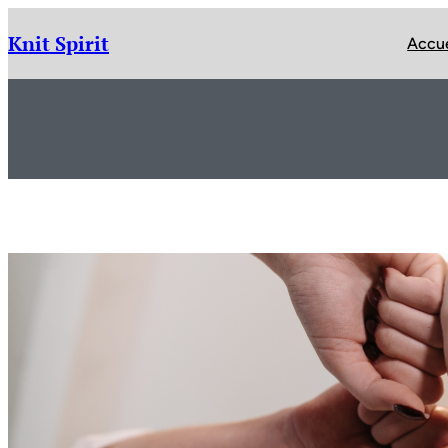
Aller
au
Knit Spirit
Accue
contenu