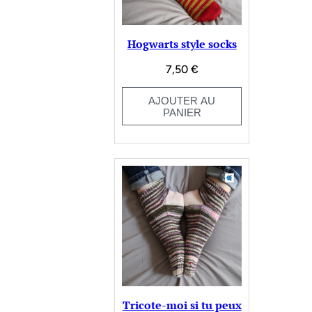
Hogwarts style socks
7,50
€
AJOUTER AU
PANIER
Tricote-moi si tu peux