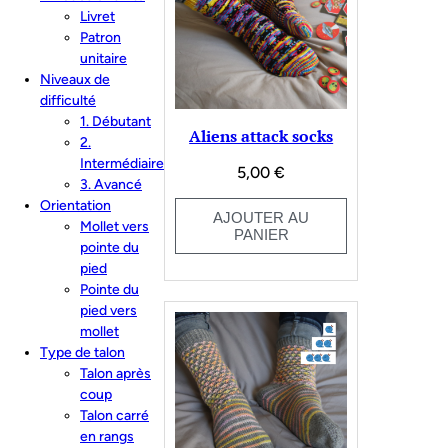
Livret
Patron
unitaire
Niveaux de
difficulté
1. Débutant
Aliens attack socks
2.
Intermédiaire
5,00
€
3. Avancé
Orientation
AJOUTER AU
Mollet vers
PANIER
pointe du
pied
Pointe du
pied vers
mollet
Type de talon
Talon après
coup
Talon carré
en rangs