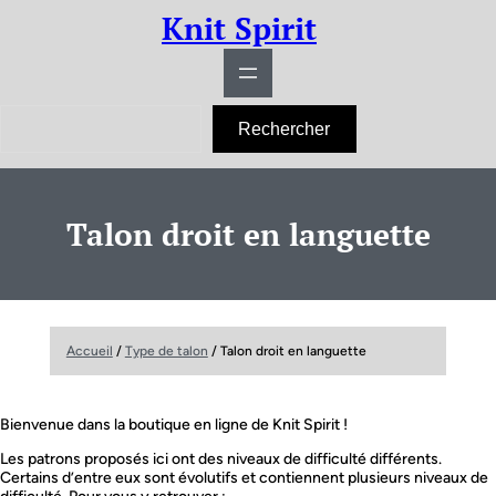
Aller
Knit Spirit
au
contenu
R
Rechercher
e
c
h
e
r
Talon droit en languette
c
h
e
r
Accueil
/
Type de talon
/ Talon droit en languette
Bienvenue dans la boutique en ligne de Knit Spirit !
Les patrons proposés ici ont des niveaux de difficulté différents.
Certains d’entre eux sont évolutifs et contiennent plusieurs niveaux de