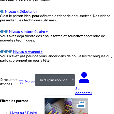
difficulté. Pour vous y retrouver :
Niveau « Débutant »
C’est le patron idéal pour débuter le tricot de chaussettes. Des vidéos
présentent les techniques utilisées.
Niveau « Intermédiaire »
Vous avez déjà tricoté des chaussettes et souhaitez apprendre de
nouvelles techniques.
Niveau « Avancé »
Vous n’avez pas peur de vous lancer dans de nouvelles techniques qui,
parfois, prennent un peu la tête.
12 résultats
Panier
Trié
affichés
du
Se
plus
connecter
récent
Filtrer les patrons
au
plus
ancien
Livret ou à l'unité