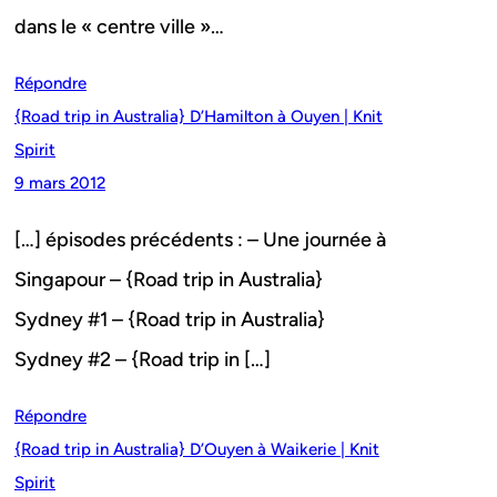
dans le « centre ville »…
Répondre
{Road trip in Australia} D’Hamilton à Ouyen | Knit
Spirit
9 mars 2012
[…] épisodes précédents : – Une journée à
Singapour – {Road trip in Australia}
Sydney #1 – {Road trip in Australia}
Sydney #2 – {Road trip in […]
Répondre
{Road trip in Australia} D’Ouyen à Waikerie | Knit
Spirit