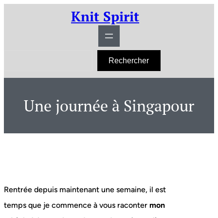
Aller
Knit Spirit
au
contenu
R
Rechercher
e
c
h
e
r
Une journée à Singapour
c
h
e
r
Rentrée depuis maintenant une semaine, il est
temps que je commence à vous raconter
mon