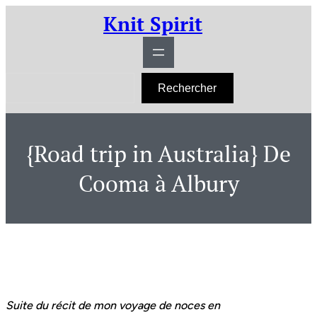
Aller
Knit Spirit
au
contenu
R
Rechercher
e
c
h
e
r
{Road trip in Australia} De
c
h
e
Cooma à Albury
r
Suite du récit de mon voyage de noces en