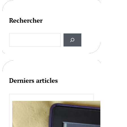
Rechercher
S
e
a
r
c
h
Derniers articles