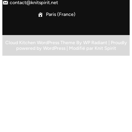
contact@knitspirit.net
Paris (France)
Cloud Kitchen WordPress Theme
By
WP Radiant
| Proudly
powered by
WordPress
| Modifié par
Knit Spirit