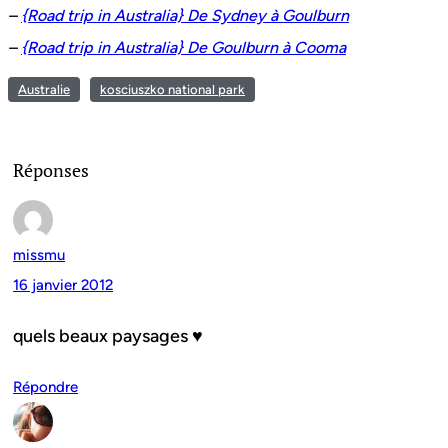
–
{Road trip in Australia} De Sydney à Goulburn
–
{Road trip in Australia} De Goulburn à Cooma
Australie
kosciuszko national park
Réponses
missmu
16 janvier 2012
quels beaux paysages ♥
Répondre