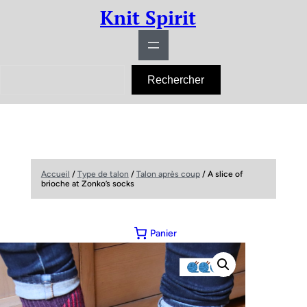
Knit Spirit
R
Rechercher
e
c
h
e
r
c
h
e
r
Accueil
/
Type de talon
/
Talon après coup
/ A slice of
brioche at Zonko’s socks
Panier