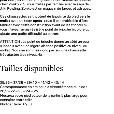
c
chez Zonko ». Si vous n’êtes pas familier avec la saga de
h
J. K. Rowling, Zonko est un magasin de farces et attrapes.
e
a
Ces chaussettes se tricotent
de la pointe du pied vers le
t
mollet
avec un
talon après-coup
. Il est préférable d’être
Z
familier avec cette construction avant de les tricoter si
o
vous n’avez jamais réalisé le point de brioche bicolore qui
n
ajoute une petite difficulté au patron.
k
o
ATTENTION
: Le point de brioche donne un côté un peu
'
« loose » avec une légère aisance positive au niveau du
s
mollet. Nous ne sommes donc pas sur une chaussette
s
très ajustée à ce niveau-là.
o
c
Tailles disponibles
k
s
35/36 – 37/38 – 39/40 – 41/42 – 43/44
Correspondance en cm pour la circonférence du pied :
20,5 – 22 – 23 – 24 – 25
Mesurez votre pied autour de la partie la plus large pour
connaître votre taille.
Photos : taille 37/38