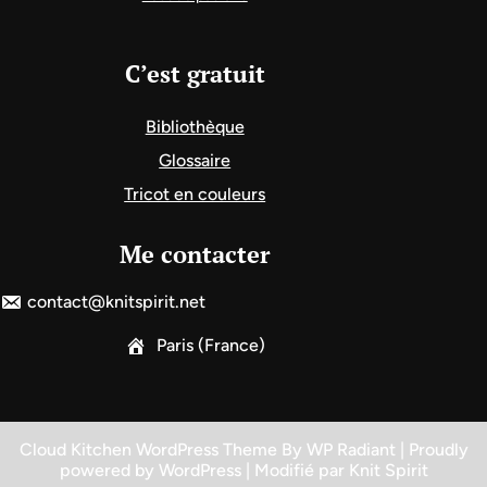
C’est gratuit
Bibliothèque
Glossaire
Tricot en couleurs
Me contacter
contact@knitspirit.net
Paris (France)
Cloud Kitchen WordPress Theme
By
WP Radiant
| Proudly
powered by
WordPress
| Modifié par
Knit Spirit