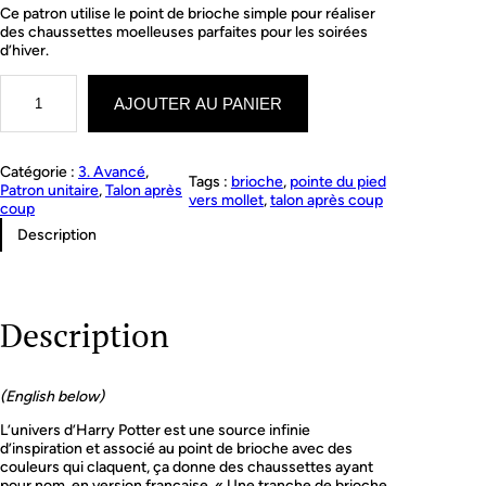
Ce patron utilise le point de brioche simple pour réaliser
des chaussettes moelleuses parfaites pour les soirées
d’hiver.
q
u
AJOUTER AU PANIER
a
n
t
Catégorie :
3. Avancé
, 
i
Tags :
brioche
, 
pointe du pied
Patron unitaire
, 
Talon après
t
vers mollet
, 
talon après coup
coup
é
d
Description
e
A
s
l
Description
i
c
e
o
(English below)
f
b
L’univers d’Harry Potter est une source infinie
r
d’inspiration et associé au point de brioche avec des
i
couleurs qui claquent, ça donne des chaussettes ayant
o
pour nom, en version française, « Une tranche de brioche