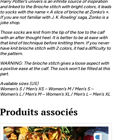
Harry Potter’s univers is an infinite source of inspiration
and linked to the Brioche stitch with bright colors, it leads
to socks with the name « A slice of brioche at Zonko’s ».
If you are not familiar with J. K. Rowling’ saga, Zonko is a
joke shop.
Those socks are knit from the tip of the toe to the calf
with an after thought heel. It is better to be at ease with
that kind of technique before knitting them. If you never
have knit brioche stitch with 2 colors, it had a difficulty to
the pattern.
WARNING: The brioche stitch gives a loose aspect with
a postive ease at the calf. The sock won’t be fitted at this
part.
Available sizes (US)
Women’s S / Men’s XS – Women’s M / Men’s S –
Women’s L / Men’s M – Women’s XL / Men’s L – Men’s XL
Produits associés