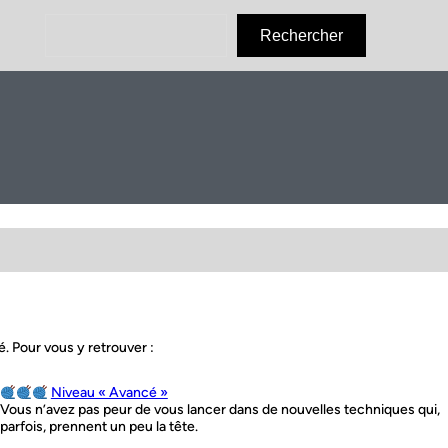
R
Rechercher
e
c
h
e
r
c
h
e
r
é. Pour vous y retrouver :
Niveau « Avancé »
Vous n’avez pas peur de vous lancer dans de nouvelles techniques qui,
parfois, prennent un peu la tête.