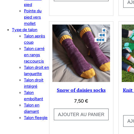
AJ
pied
Pointe du
pied vers
mollet
Type de talon
Talon après
coup
Talon carré
en rangs
raccourcis
Talon droit en
languette
Talon droit
intégré
Snow of daisies socks
Knit
Talon
emboîtant
7,50
€
Talon en
diamant
AJOUTER AU PANIER
Talon fleegle
AJ