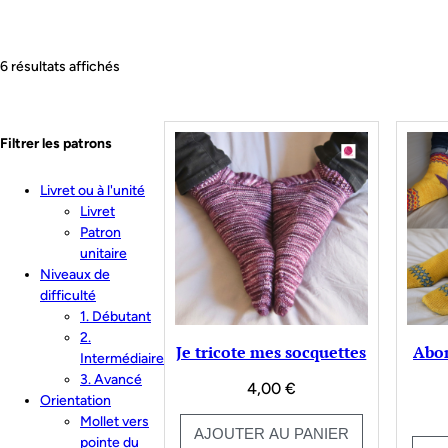
Trié
6 résultats affichés
du
plus
récent
au
Filtrer les patrons
plus
ancien
Livret ou à l'unité
Livret
Patron
unitaire
Niveaux de
difficulté
1. Débutant
2.
Je tricote mes socquettes
Abon
Intermédiaire
3. Avancé
4,00
€
Orientation
Mollet vers
AJOUTER AU PANIER
pointe du