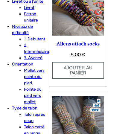
Livret ou à l'unité
Livret
Patron
unitaire
Niveaux de
difficulté
1. Débutant
Aliens attack socks
2.
Intermédiaire
5,00
€
3. Avancé
Orientation
AJOUTER AU
Mollet vers
PANIER
pointe du
pied
Pointe du
pied vers
mollet
Type de talon
Talon après
coup
Talon carré
en rangs