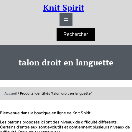
Aller
Knit Spirit
au
contenu
R
Rechercher
e
c
h
e
r
talon droit en languette
c
h
e
r
Accueil
/ Produits identifiés “talon droit en languette”
Bienvenue dans la boutique en ligne de Knit Spirit !
Les patrons proposés ici ont des niveaux de difficulté différents.
Certains d’entre eux sont évolutifs et contiennent plusieurs niveaux de