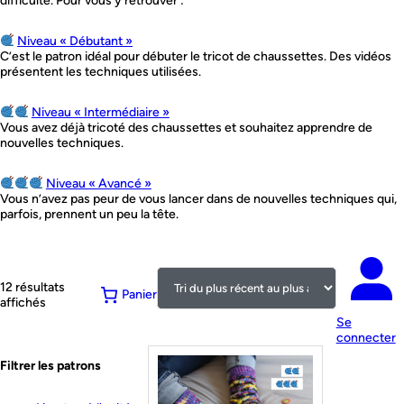
difficulté. Pour vous y retrouver :
Niveau « Débutant »
C’est le patron idéal pour débuter le tricot de chaussettes. Des vidéos
présentent les techniques utilisées.
Niveau « Intermédiaire »
Vous avez déjà tricoté des chaussettes et souhaitez apprendre de
nouvelles techniques.
Niveau « Avancé »
Vous n’avez pas peur de vous lancer dans de nouvelles techniques qui,
parfois, prennent un peu la tête.
12 résultats
Panier
Trié
affichés
du
Se
plus
connecter
récent
au
Filtrer les patrons
plus
ancien