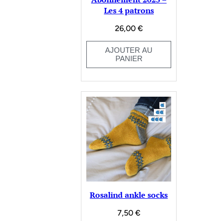
Les 4 patrons
26,00
€
AJOUTER AU
PANIER
Rosalind ankle socks
7,50
€