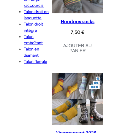
raccourcis
Talon droit en
languette
Hoodoos socks
Talon droit
intégré
7,50
€
Talon
emboîtant
AJOUTER AU
Talon en
PANIER
diamant
Talon fleegle
Abonnement 2025 –