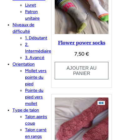
Livret
Patron
unitaire
Niveaux de
difficulté
1. Débutant
Flower power socks
2.
Intermédiaire
7,50
€
3. Avancé
Orientation
AJOUTER AU
Mollet vers
PANIER
pointe du
pied
Pointe du
pied vers
mollet
Type de talon
Talon après
coup
Talon carré
en rangs