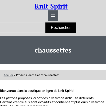
Aller
Knit Spirit
au
contenu
R
Rechercher
e
c
h
e
r
chaussettes
c
h
e
r
Accueil
/ Produits identifiés “chaussettes”
Bienvenue dans la boutique en ligne de Knit Spirit !
Les patrons proposés ici ont des niveaux de difficulté différents.
Certains d’entre eux sont évolutifs et contiennent plusieurs niveaux de