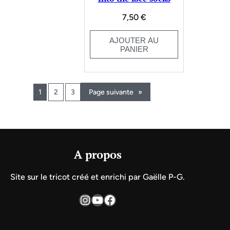
7,50
€
AJOUTER AU
PANIER
1
2
3
Page suivante
»
A propos
Site sur le tricot créé et enrichi par Gaëlle P-G.
Instagram
YouTube
Facebook