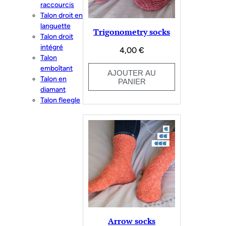
raccourcis
Talon droit en
languette
Trigonometry socks
Talon droit
intégré
4,00
€
Talon
emboîtant
AJOUTER AU
Talon en
PANIER
diamant
Talon fleegle
Arrow socks