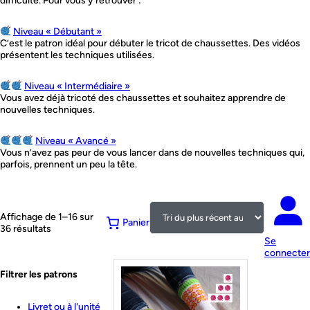
difficulté. Pour vous y retrouver :
Niveau « Débutant »
C’est le patron idéal pour débuter le tricot de chaussettes. Des vidéos
présentent les techniques utilisées.
Niveau « Intermédiaire »
Vous avez déjà tricoté des chaussettes et souhaitez apprendre de
nouvelles techniques.
Niveau « Avancé »
Vous n’avez pas peur de vous lancer dans de nouvelles techniques qui,
parfois, prennent un peu la tête.
Affichage de 1–16 sur
Panier
Trié
36 résultats
du
Se
plus
connecter
récent
Filtrer les patrons
au
plus
ancien
Livret ou à l'unité