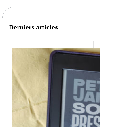
c
h
Derniers articles