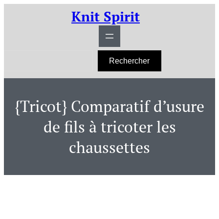
Aller
Knit Spirit
au
contenu
R
Rechercher
e
c
h
e
r
{Tricot} Comparatif d’usure
c
h
e
de fils à tricoter les
r
chaussettes