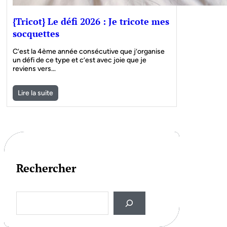
{Tricot} Le défi 2026 : Je tricote mes
socquettes
C’est la 4ème année consécutive que j’organise
un défi de ce type et c’est avec joie que je
reviens vers…
Lire la suite
Rechercher
S
e
a
r