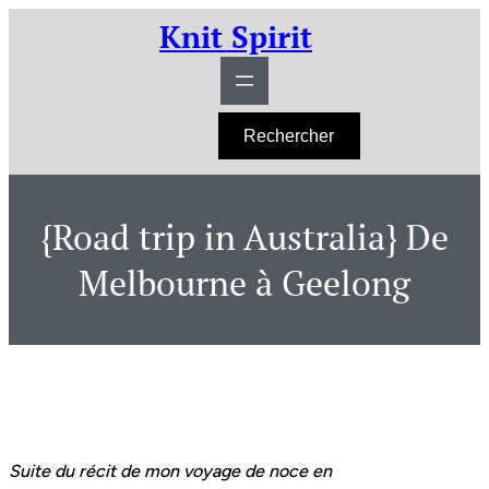
Aller
Knit Spirit
au
contenu
R
Rechercher
e
c
h
e
r
{Road trip in Australia} De
c
h
e
Melbourne à Geelong
r
Suite du récit de mon voyage de noce en