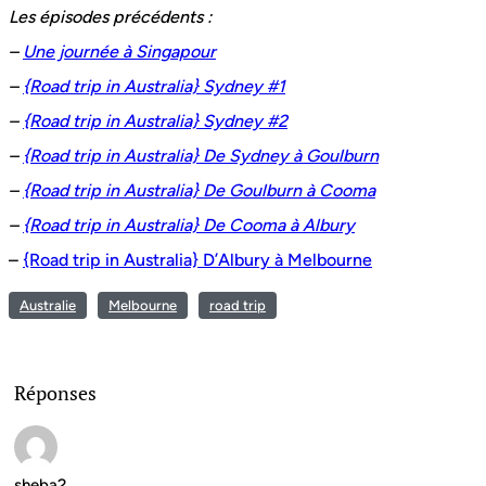
Les épisodes précédents :
–
Une journée à Singapour
–
{Road trip in Australia} Sydney #1
–
{Road trip in Australia} Sydney #2
–
{Road trip in Australia} De Sydney à Goulburn
–
{Road trip in Australia} De Goulburn à Cooma
–
{Road trip in Australia} De Cooma à Albury
–
{Road trip in Australia} D’Albury à Melbourne
Australie
Melbourne
road trip
Réponses
sheba2