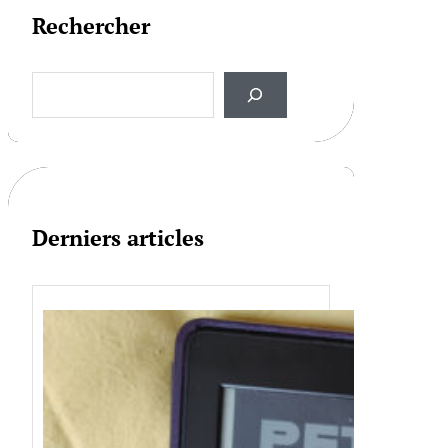
Rechercher
S
e
a
r
c
h
Derniers articles