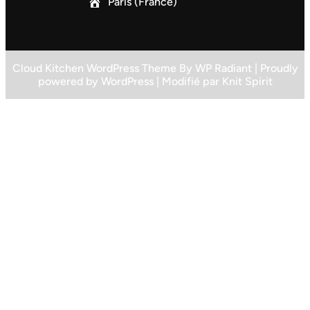
Paris (France)
Cloud Kitchen WordPress Theme
By
WP Radiant
| Proudly
powered by
WordPress
| Modifié par
Knit Spirit