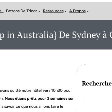
il
Patrons De Tricot
Ressources
A Propos
ip in Australia} De Sydney à
Recherche
 avons quitté notre hôtel vers 10h30 pour
S
on.
Nous étions prêts pour 3 semaines sur
e
s savoir ce que nous allions faire le
a
r