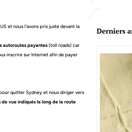
c
h
S et nous l’avons pris juste devant la
Derniers a
es autoroutes payantes
(toll roads) car
us inscrire sur Internet afin de payer
pour quitter Sydney et nous diriger vers
 de vue indiqués le long de la route
Je bo