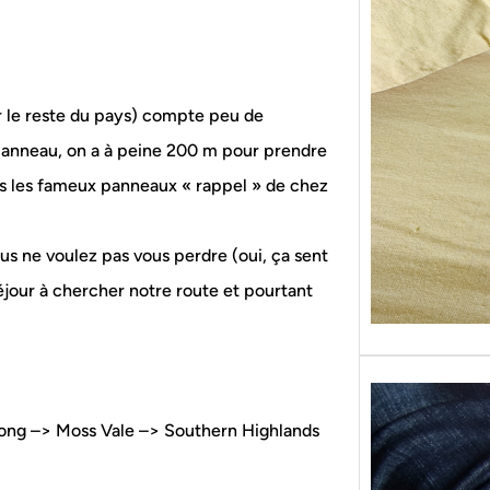
Sans g
replon
« Roy
ur le reste du pays) compte peu de
 panneau, on a à peine 200 m pour prendre
 pas les fameux panneaux « rappel » de chez
us ne voulez pas vous perdre (oui, ça sent
jour à chercher notre route et pourtant
ngong –> Moss Vale –> Southern Highlands