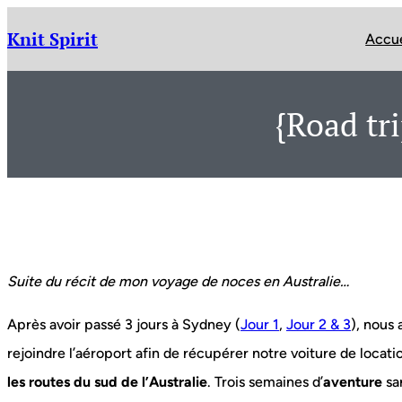
Aller
au
Knit Spirit
Accue
contenu
{Road tr
Suite du récit de mon voyage de noces en Australie…
Après avoir passé 3 jours à Sydney (
Jour 1
,
Jour 2 & 3
), nous
rejoindre l’aéroport afin de récupérer notre voiture de locati
les routes du sud de l’Australie
. Trois semaines d’
aventure
san