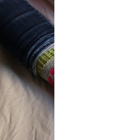
ot} Flower
r socks
ron a été
lement créé pour les
es de…