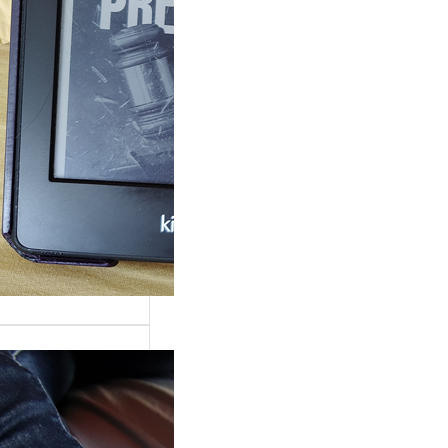
rande surprise, j’ai
gé dans la série
 Grace »…