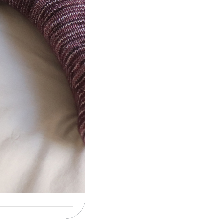
ot} Le défi 2026 :
icote mes
ettes
la 4ème année
cutive que
nise un défi de…