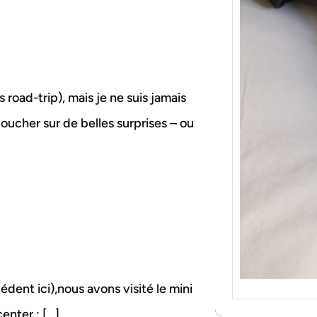
{Tric
Je tr
socqu
C’est 
consé
j’orga
s road-trip), mais je ne suis jamais
boucher sur de belles surprises – ou
dent ici),nous avons visité le mini
center : […]