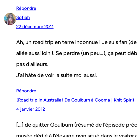
Répondre
Sofiah
22 décembre 2011
Ah, un road trip en terre inconnue ! Je suis fan (de
allée aussi loin !. Se perdre (un peu…), ça peut dé
pas d’ailleurs.
J’ai hâte de voir la suite moi aussi.
Répondre
{Road trip in Australia} De Goulburn à Cooma | Knit Spirit
4 janvier 2012
[…] de quitter Goulburn (résumé de l’épisode précé
musée dédié à l’élevage ovin situé dans le visitor 