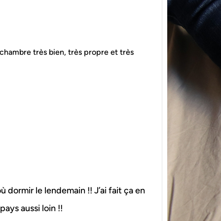
hambre très bien, très propre et très
{Tric
powe
Ce pat
initia
membr
ù dormir le lendemain !! J’ai fait ça en
pays aussi loin !!