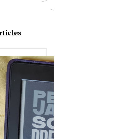
rticles
uquine #149