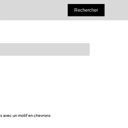
R
Rechercher
e
c
h
e
r
c
h
e
r
es avec un motif en chevrons