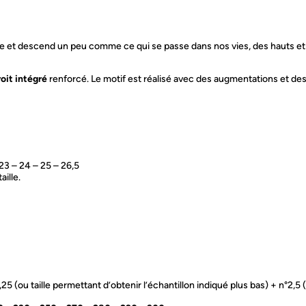
e et descend un peu comme ce qui se passe dans nos vies, des hauts et 
roit intégré
renforcé. Le motif est réalisé avec des augmentations et des
23 – 24 – 25 – 26,5
aille.
2,25 (ou taille permettant d’obtenir l’échantillon indiqué plus bas) + n°2,5 (