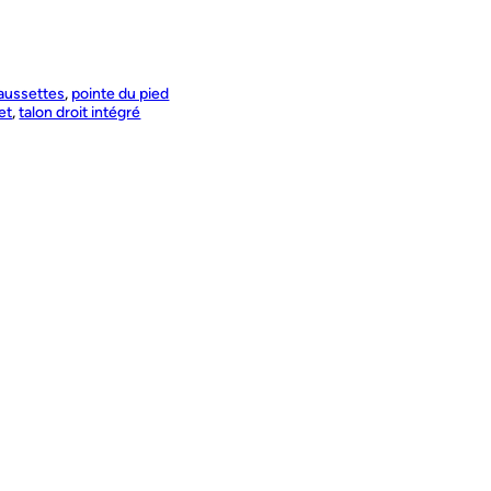
aussettes
, 
pointe du pied
et
, 
talon droit intégré