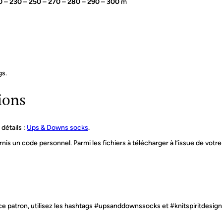
0
–
230
–
250
–
270
–
280
–
290
–
300
m
gs.
ions
détails :
Ups & Downs socks
.
nis un code personnel. Parmi les fichiers à télécharger à l’issue de votr
e patron, utilisez les hashtags #upsanddownssocks et #knitspiritdesign