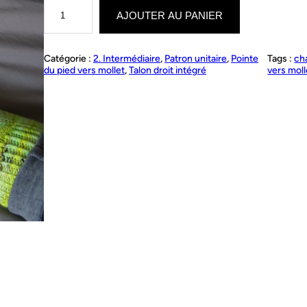
q
u
AJOUTER AU PANIER
a
n
t
Catégorie :
2. Intermédiaire
, 
Patron unitaire
, 
Pointe
Tags :
ch
i
du pied vers mollet
, 
Talon droit intégré
vers moll
t
é
d
e
U
p
s
&
D
o
w
n
s
s
o
c
k
s