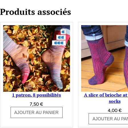
Produits associés
1 patron, 8 possibilités
A slice of brioche a
socks
7,50
€
4,00
€
AJOUTER AU PANIER
AJOUTER AU PA