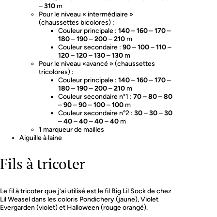
–
310
m
Pour le niveau « intermédiaire »
(chaussettes bicolores) :
Couleur principale :
140
–
160
–
170
–
180
–
190
–
200
–
210
m
Couleur secondaire :
90
–
100
–
110
–
120
–
120
–
130
–
130
m
Pour le niveau «avancé » (chaussettes
tricolores) :
Couleur principale :
140
–
160
–
170
–
180
–
190
–
200
–
210
m
Couleur secondaire n°1 :
70
–
80
–
80
–
90
–
90
–
100
–
100
m
Couleur secondaire n°2 :
30
–
30
–
30
–
40
–
40
–
40
–
40
m
1 marqueur de mailles
Aiguille à laine
Fils à tricoter
Le fil à tricoter que j’ai utilisé est le fil Big Lil Sock de chez
Lil Weasel dans les coloris Pondichery (jaune), Violet
Evergarden (violet) et Halloween (rouge orangé).