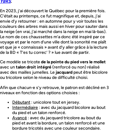
YBKS
.
o
c
En 2023, j’ai découvert le Québec pour la première fois.
k
C’était au printemps, ce fut magnifique et, depuis, j’ai
s
envie d’y retourner : en automne pour y voir toutes les
couleurs des arbres mais aussi en hiver pour sauter dans
la neige (en vrai, j’ai marché dans la neige en mai là-bas).
Le nom de ces chaussettes m’a donc été inspiré par ce
voyage et par le nom d’une ville dont la sonorité me plaît
et que je « connaissais » avant d’y aller grâce à la lecture
de la BD « T’es tu correc’ ? » lue avant de partir.
Ce modèle se tricote
de la pointe du pied vers le mollet
avec un
talon droit intégré
(renforcé ou non) réalisé
avec des mailles jumelles. Le
jacquard
peut être bicolore
ou tricolore selon le niveau de difficulté choisi.
Afin que chacun⸱e s’y retrouve, le patron est décliné en 3
niveaux en fonction des options choisies :
Débutant
: unicolore tout en jersey.
Intermédiaire
: avec du jacquard bicolore au bout
du pied et un talon renforcé.
Avancé
: avec du jacquard tricolore au bout du
pied et avant la bordure, un talon renforcé et une
bordure tricotés avec une couleur secondaire.