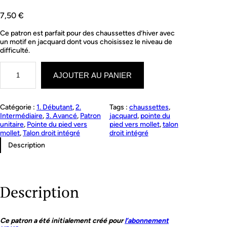
7,50
€
Ce patron est parfait pour des chaussettes d’hiver avec
un motif en jacquard dont vous choisissez le niveau de
difficulté.
q
u
AJOUTER AU PANIER
a
n
t
Catégorie :
1. Débutant
, 
2.
Tags :
chaussettes
, 
i
Intermédiaire
, 
3. Avancé
, 
Patron
jacquard
, 
pointe du
t
unitaire
, 
Pointe du pied vers
pied vers mollet
, 
talon
é
mollet
, 
Talon droit intégré
droit intégré
d
e
Description
R
i
m
o
Description
u
s
k
i
Ce patron a été initialement créé pour
l’abonnement
s