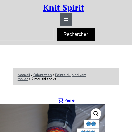
Knit Spirit
R
Rechercher
e
c
h
e
r
c
h
e
r
Accueil
/
Orientation
/
Pointe du pied vers
mollet
/ Rimouski socks
Panier