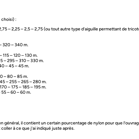
choisi) :
– 2,75 – 2,25 – 2,5 – 2,75 (ou tout autre type d’aiguille permettant de trico
 – 320 – 340 m.
 – 115 – 120 – 130 m.
85 – 295 – 310 – 330 m.
 40 – 45 – 45 m.
80 – 80 – 85 m.
 245 – 255 – 265 – 280 m.
 170 – 175 – 185 – 195 m.
– 55 – 60 – 60 m.
s (en général, il contient un certain pourcentage de nylon pour que l’ouvra
coller à ce que j’ai indiqué juste après.