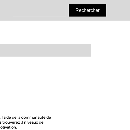
R
Rechercher
e
c
h
e
r
c
h
e
r
c l’aide de la communauté de
us trouverez 3 niveaux de
otivation.