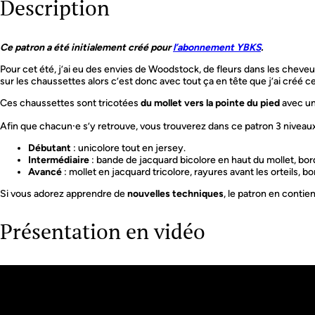
Description
Ce patron a été initialement créé pour
l’abonnement YBKS
.
Pour cet été, j’ai eu des envies de Woodstock, de fleurs dans les cheve
sur les chaussettes alors c’est donc avec tout ça en tête que j’ai créé c
Ces chaussettes sont tricotées
du mollet vers la pointe du pied
avec u
Afin que chacun⸱e s’y retrouve, vous trouverez dans ce patron 3 niveaux 
Débutant
: unicolore tout en jersey.
Intermédiaire
: bande de jacquard bicolore en haut du mollet, bor
Avancé
: mollet en jacquard tricolore, rayures avant les orteils, b
Si vous adorez apprendre de
nouvelles techniques
, le patron en conti
Présentation en vidéo