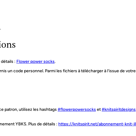
.
ions
détails :
Flower power socks
.
nis un code personnel. Parmi les fichiers à télécharger à l’issue de votr
e patron, utilisez les hashtags
#flowerpowersocks
et
#knitspiritdesigns
nnement YBKS. Plus de détails :
https://knitspirit.net/abonnement-knit-il