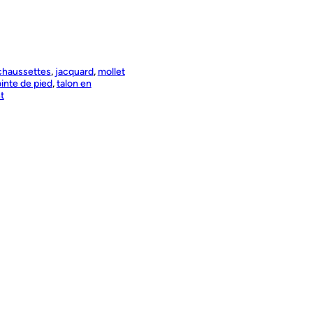
chaussettes
, 
jacquard
, 
mollet
inte de pied
, 
talon en
t