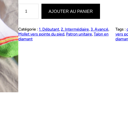
q
u
AJOUTER AU PANIER
a
n
t
Catégorie :
1. Débutant
, 
2. Intermédiaire
, 
3. Avancé
, 
Tags :
i
Mollet vers pointe du pied
, 
Patron unitaire
, 
Talon en
vers po
t
diamant
diaman
é
d
e
F
l
o
w
e
r
p
o
w
e
r
s
o
c
k
s