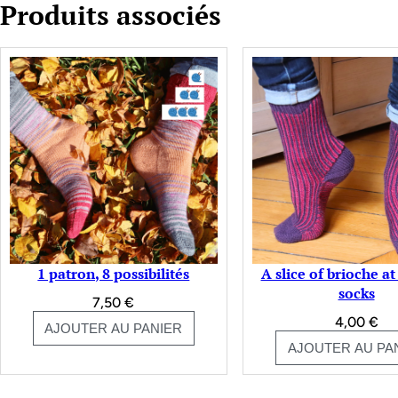
Produits associés
1 patron, 8 possibilités
A slice of brioche a
socks
7,50
€
4,00
€
AJOUTER AU PANIER
AJOUTER AU PA