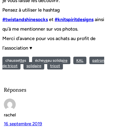
je vous laisse les découvrir.
Pensez à utiliser le hashtag
#twistandshinesocks
et
#knitspiritdesigns
ainsi
qu’à me mentionner sur vos photos.
Merci d’avance pour vos achats au profit de
l’association ♥
chaussettes
écheveau solidaire
KAL
patron
de tricot
solidaire
tricot
Réponses
rachel
16 septembre 2019