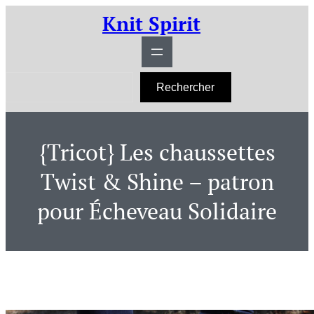
Aller
Knit Spirit
au
contenu
R
Rechercher
e
c
h
e
r
{Tricot} Les chaussettes
c
h
e
Twist & Shine – patron
r
pour Écheveau Solidaire