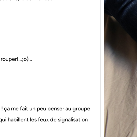
{Tric
egrouper!…;o)…
powe
Ce pat
initia
membr
nt ! ça me fait un peu penser au groupe
qui habillent les feux de signalisation