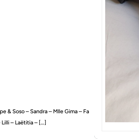
{Tric
Je tr
socqu
C’est 
consé
j’orga
oupe & Soso – Sandra – Mlle Gima – Fa
illi – Laëtitia – […]