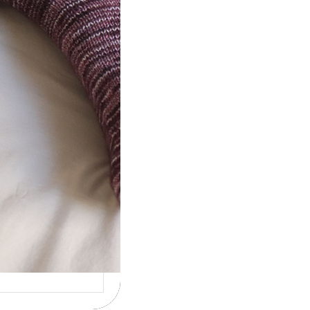
ot} Le défi 2026 :
icote mes
ettes
la 4ème année
cutive que
nise un défi de…