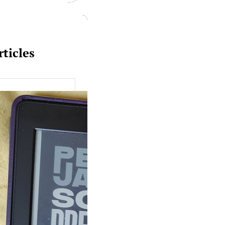
rticles
uquine #149