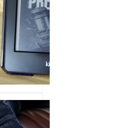
rande surprise, j’ai
gé dans la série
 Grace »…