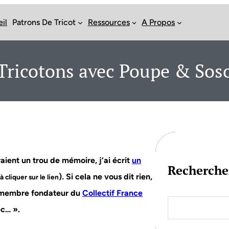
il
Patrons De Tricot
Ressources
A Propos
Tricotons avec Poupe & Sos
aient un trou de mémoire, j’ai écrit
un
Recherche
). Si cela ne vous dit rien,
 cliquer sur le lien
membre fondateur du
Collectif France
S
e
ec… ».
a
r