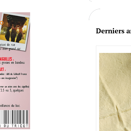
c
h
Derniers a
Je bo