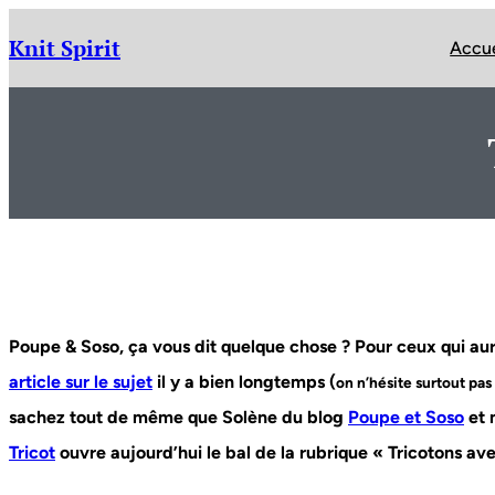
Aller
au
Knit Spirit
Accue
contenu
Poupe & Soso, ça vous dit quelque chose ? Pour ceux qui aur
article sur le sujet
il y a bien longtemps (
on n’hésite surtout pas à
sachez tout de même que Solène du blog
Poupe et Soso
et 
Tricot
ouvre aujourd’hui le bal de la rubrique « Tricotons av