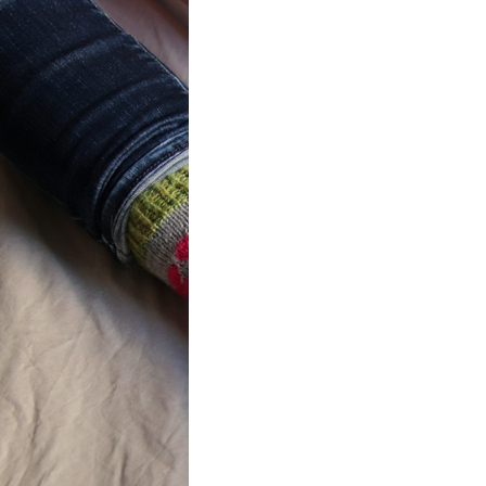
ot} Flower
r socks
ron a été
lement créé pour les
es de…