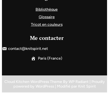
Bibliothèque
Glossaire
Tricot en couleurs
Me contacter
contact@knitspirit.net
Paris (France)
Cloud Kitchen WordPress Theme
By
WP Radiant
| Proudly
powered by
WordPress
| Modifié par
Knit Spirit