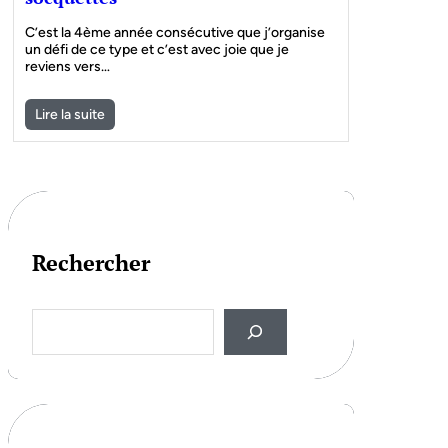
C’est la 4ème année consécutive que j’organise
un défi de ce type et c’est avec joie que je
reviens vers…
Lire la suite
Rechercher
S
e
a
r
c
h