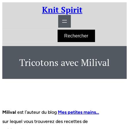
Aller
Knit Spirit
au
contenu
R
Rechercher
e
c
h
e
r
Tricotons avec Milival
c
h
e
r
Milival
est l’auteur du blog
Mes petites mains…
sur lequel vous trouverez des recettes de