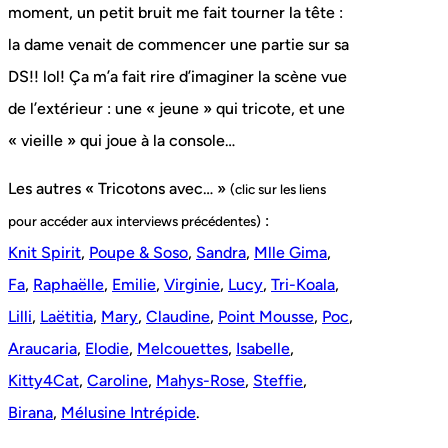
moment, un petit bruit me fait tourner la tête :
la dame venait de commencer une partie sur sa
DS!! lol! Ça m’a fait rire d’imaginer la scène vue
de l’extérieur : une « jeune » qui tricote, et une
« vieille » qui joue à la console…
Les autres « Tricotons avec… »
(clic sur les liens
:
pour accéder aux interviews précédentes)
Knit Spirit
,
Poupe & Soso
,
Sandra
,
Mlle Gima
,
Fa
,
Raphaëlle
,
Emilie
,
Virginie
,
Lucy
,
Tri-Koala
,
Lilli
,
Laëtitia
,
Mary
,
Claudine
,
Point Mousse
,
Poc
,
Araucaria
,
Elodie
,
Melcouettes
,
Isabelle
,
Kitty4Cat
,
Caroline
,
Mahys-Rose
,
Steffie
,
Birana
,
Mélusine Intrépide
.