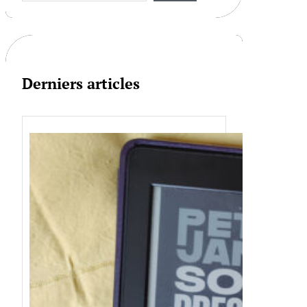
r
c
h
Derniers articles