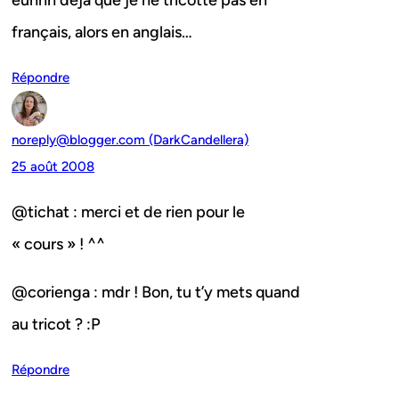
euhhh deja que je ne tricotte pas en
français, alors en anglais…
Répondre
noreply@blogger.com (DarkCandellera)
25 août 2008
@tichat : merci et de rien pour le
« cours » ! ^^
@corienga : mdr ! Bon, tu t’y mets quand
au tricot ? :P
Répondre