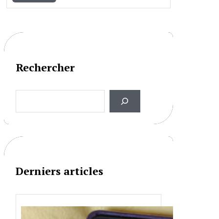
Rechercher
S
e
a
r
c
h
Derniers articles