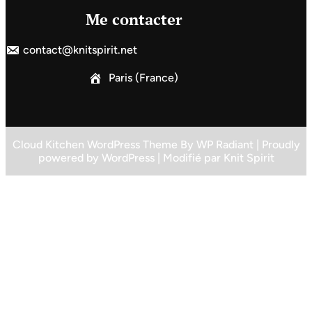
Me contacter
contact@knitspirit.net
Paris (France)
Cloud Kitchen WordPress Theme
By
WP Radiant
| Proudly
powered by
WordPress
| Modifié par
Knit Spirit