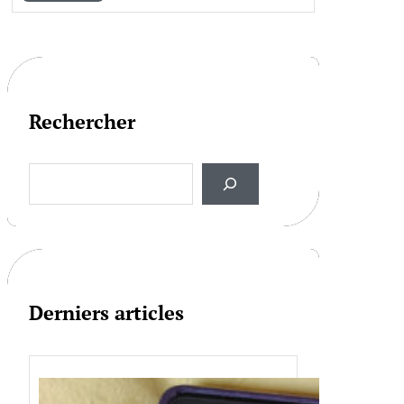
Rechercher
S
e
a
r
c
h
Derniers articles