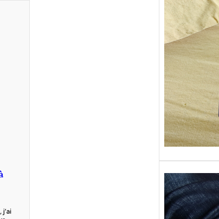
Sans gr
replong
« Roy 
à
j’ai