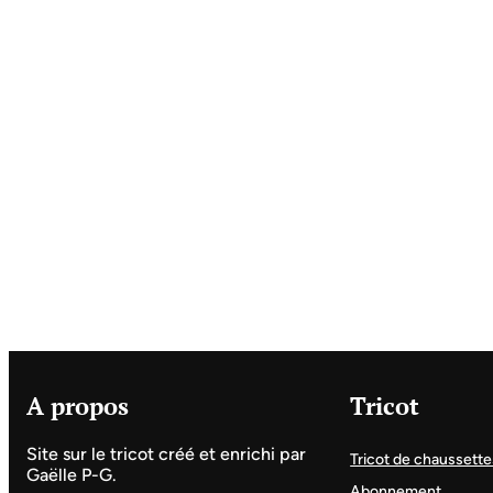
A propos
Tricot
Site sur le tricot créé et enrichi par
Tricot de chaussette
Gaëlle P-G.
Abonnement