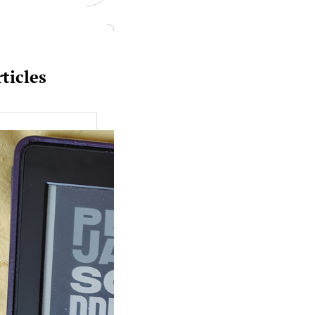
ticles
uquine #149