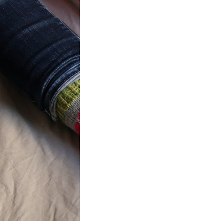
t} Flower
 socks
ron a été
ement créé pour
mbres de…