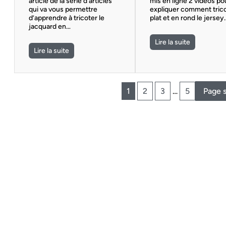
article de la série d’articles
mis en ligne 2 vidéos po
qui va vous permettre
expliquer comment trico
d’apprendre à tricoter le
plat et en rond le jersey
jacquard en…
Lire la suite
Lire la suite
1
2
3
…
5
Page 