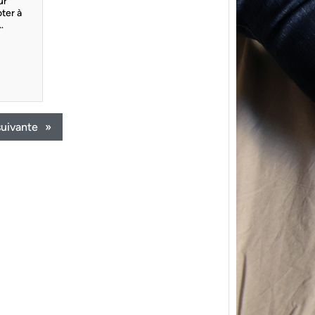
ur
ter à
…
suivante
»
{Trico
power
Ce pat
initial
les me