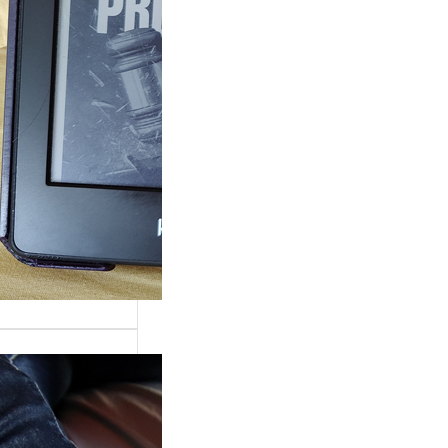
ande surprise, j’ai
é dans la série
Grace »…