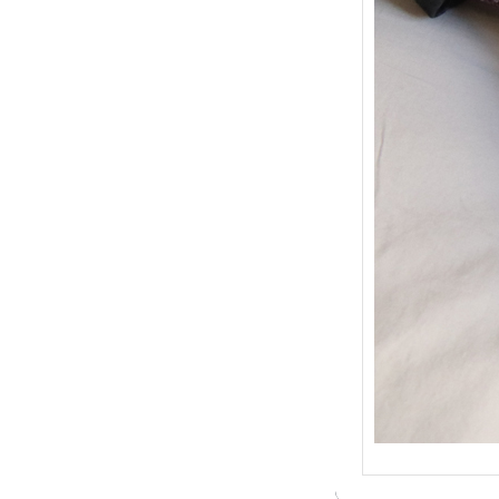
{Trico
: Je t
socqu
C’est 
conséc
j’organ