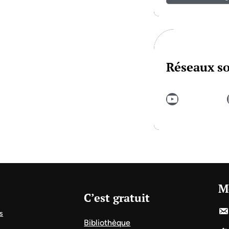
Réseaux s
YouTube
In
M
C’est gratuit
s
Bibliothèque