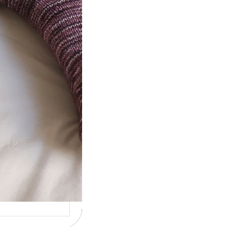
t} Le défi 2026
ricote mes
ettes
la 4ème année
utive que
ise un défi de…