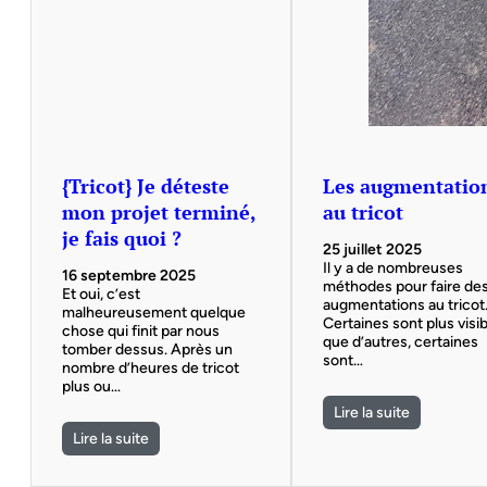
{Tricot} Je déteste
Les augmentatio
mon projet terminé,
au tricot
je fais quoi ?
25 juillet 2025
Il y a de nombreuses
16 septembre 2025
méthodes pour faire de
Et oui, c’est
augmentations au tricot
malheureusement quelque
Certaines sont plus visi
chose qui finit par nous
que d’autres, certaines
tomber dessus. Après un
sont…
nombre d’heures de tricot
plus ou…
Lire la suite
Lire la suite