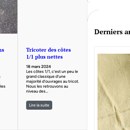
c
h
Derniers ar
ns
Tricoter des côtes
1/1 plus nettes
18 mars 2024
Les côtes 1/1, c’est un peu le
s
grand classique d’une
.
majorité d’ouvrages au tricot.
bles
Nous les retrouvons au
niveau des…
Lire la suite
Je bo