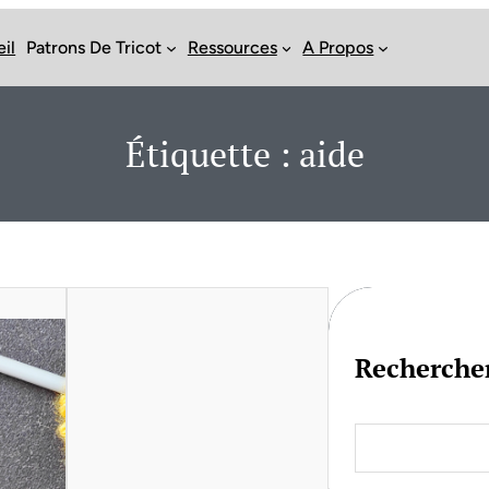
il
Patrons De Tricot
Ressources
A Propos
Étiquette :
aide
Recherche
S
e
a
r