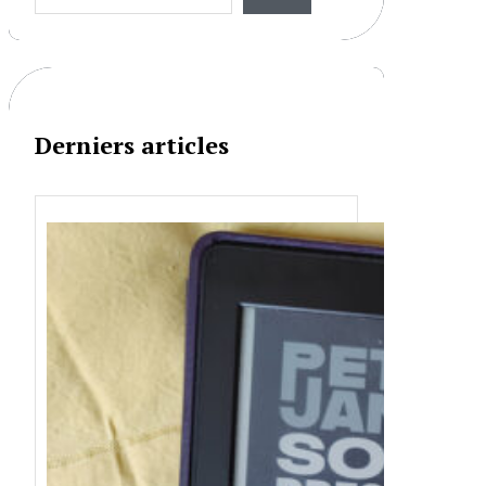
a
r
c
h
Derniers articles