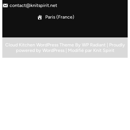
contact@knitspirit.net
Paris (France)
Cloud Kitchen WordPress Theme
By
WP Radiant
| Proudly
powered by
WordPress
| Modifié par
Knit Spirit