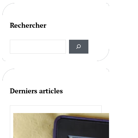
Rechercher
S
e
a
r
c
h
Derniers articles