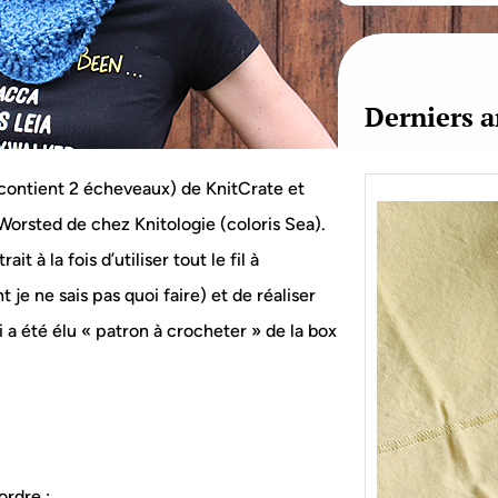
c
h
Derniers a
 contient 2 écheveaux) de KnitCrate et
orsted de chez Knitologie (coloris Sea).
t à la fois d’utiliser tout le fil à
 je ne sais pas quoi faire) et de réaliser
 a été élu « patron à crocheter » de la box
Je bo
ordre :