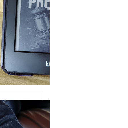
rande surprise, j’ai
gé dans la série
 Grace »…