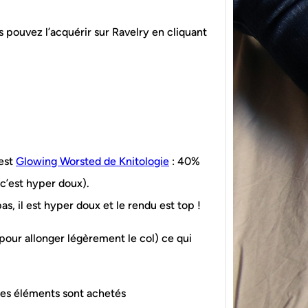
 pouvez l’acquérir sur Ravelry en cliquant
{Tric
powe
 est
Glowing Worsted de Knitologie
: 40%
Ce pat
c’est hyper doux).
initia
membr
pas, il est hyper doux et le rendu est top !
s pour allonger légèrement le col) ce qui
 les éléments sont achetés