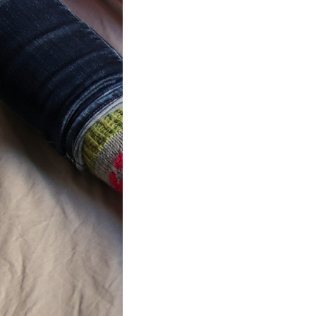
ot} Flower
r socks
ron a été
lement créé pour les
es de…