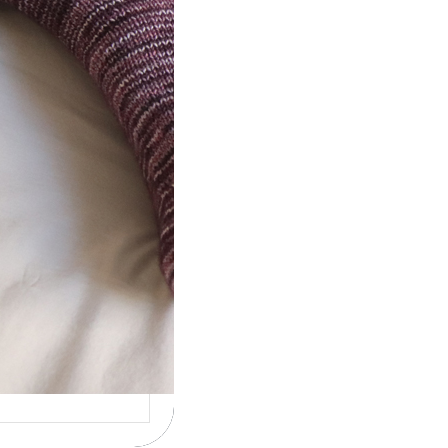
ot} Le défi 2026 :
icote mes
ettes
la 4ème année
cutive que
nise un défi de…