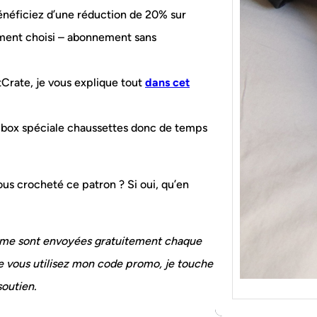
{Tric
énéficiez d’une réduction de 20% sur
Je tr
socqu
ment choisi – abonnement sans
C’est 
consé
tCrate, je vous explique tout
dans cet
j’orga
 la box spéciale chaussettes donc de temps
ous crocheté ce patron ? Si oui, qu’en
e me sont envoyées gratuitement chaque
ue vous utilisez mon code promo, je touche
soutien.