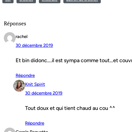
Réponses
rachel
30 décembre 2019
Et bin didonc….il est sympa comme tout…et couvr
Répondre
Knit Spirit
30 décembre 2019
Tout doux et qui tient chaud au cou ^^
Répondre
Carole Paquette