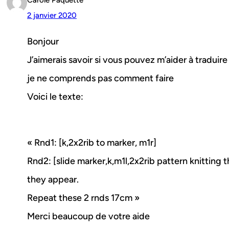
2 janvier 2020
Bonjour
J’aimerais savoir si vous pouvez m’aider à traduir
je ne comprends pas comment faire
Voici le texte:
« Rnd1: [k,2x2rib to marker, m1r]
Rnd2: [slide marker,k,m1l,2x2rib pattern knitting th
they appear.
Repeat these 2 rnds 17cm »
Merci beaucoup de votre aide