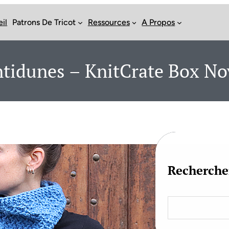
il
Patrons De Tricot
Ressources
A Propos
ntidunes – KnitCrate Box N
Recherche
S
e
a
r