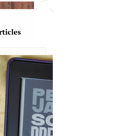
rticles
uquine #149