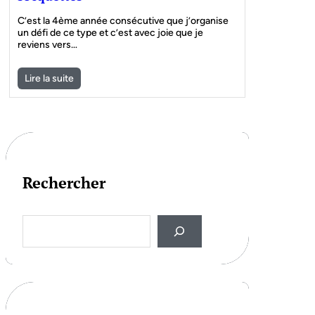
C’est la 4ème année consécutive que j’organise
un défi de ce type et c’est avec joie que je
reviens vers…
Lire la suite
Rechercher
S
e
a
r
c
h