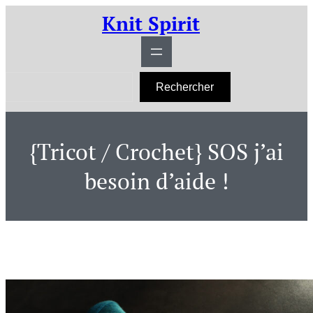
Aller
Knit Spirit
au
contenu
R
Rechercher
e
c
h
e
r
{Tricot / Crochet} SOS j’ai
c
h
e
besoin d’aide !
r