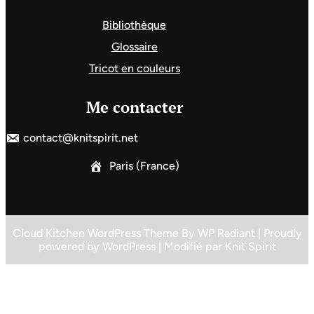
Bibliothèque
Glossaire
Tricot en couleurs
Me contacter
contact@knitspirit.net
Paris (France)
Cloud Kitchen WordPress Theme
By
WP Radiant
| Proudly
powered by
WordPress
| Modifié par
Knit Spirit