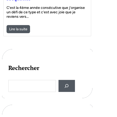
C’est la 4ème année consécutive que j’organise
un défi de ce type et c’est avec joie que je
reviens vers…
Lire la suite
Rechercher
S
e
a
r
c
h