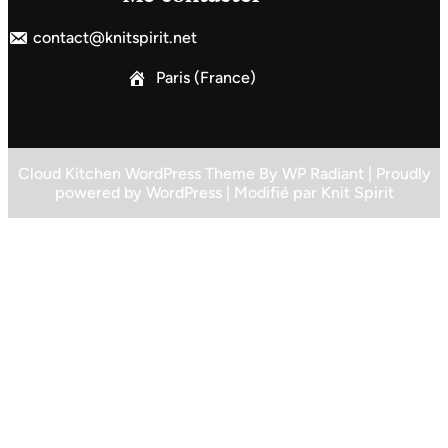
contact@knitspirit.net
Paris (France)
Cloud Kitchen WordPress Theme
By
WP Radiant
| Proudly
powered by
WordPress
| Modifié par
Knit Spirit