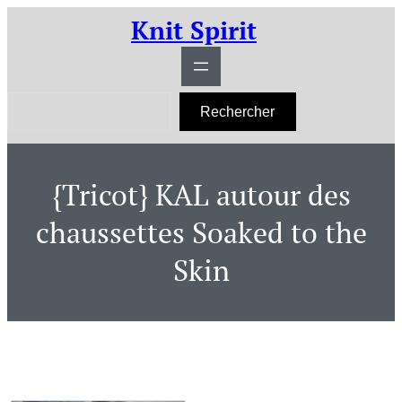
Aller
Knit Spirit
au
contenu
R
Rechercher
e
c
h
e
r
{Tricot} KAL autour des
c
h
e
chaussettes Soaked to the
r
Skin