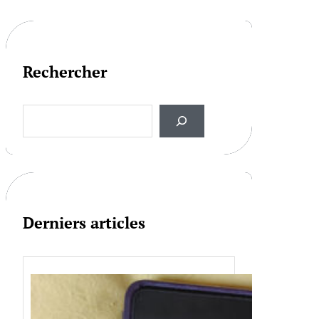
Rechercher
S
e
a
r
c
h
Derniers articles