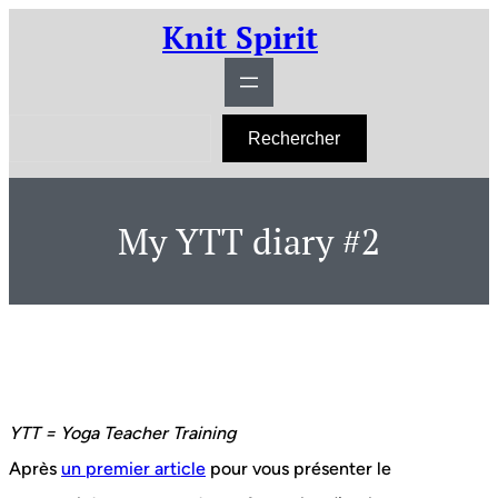
Aller
Knit Spirit
au
contenu
R
Rechercher
e
c
h
e
r
My YTT diary #2
c
h
e
r
YTT = Yoga Teacher Training
Après
un premier article
pour vous présenter le