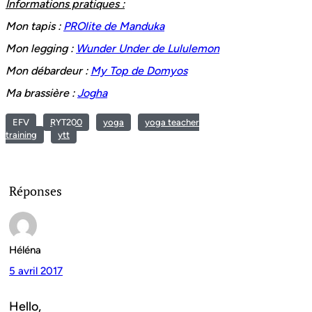
Informations pratiques :
Mon tapis :
PROlite de Manduka
Mon legging :
Wunder Under de Lululemon
Mon débardeur :
My Top de Domyos
Ma brassière :
Jogha
EFV
RYT200
yoga
yoga teacher
training
ytt
Réponses
Héléna
5 avril 2017
Hello,