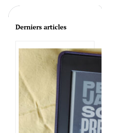
c
h
Derniers articles