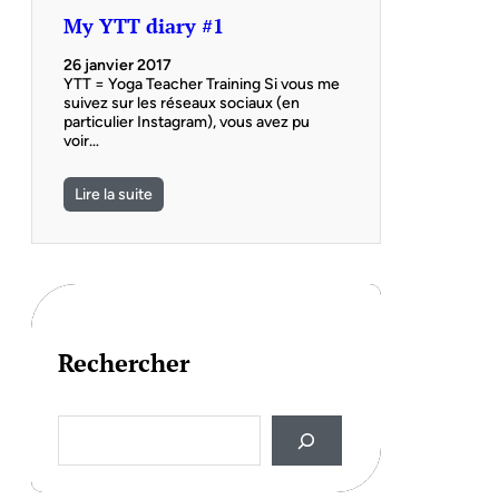
My YTT diary #1
26 janvier 2017
YTT = Yoga Teacher Training Si vous me
suivez sur les réseaux sociaux (en
particulier Instagram), vous avez pu
voir…
Lire la suite
Rechercher
S
e
a
r