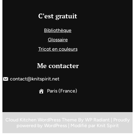
C’est gratuit
Bibliothèque
Glossaire
Tricot en couleurs
Me contacter
contact@knitspirit.net
Paris (France)
Cloud Kitchen WordPress Theme
By
WP Radiant
| Proudly
powered by
WordPress
| Modifié par
Knit Spirit