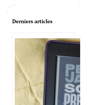
c
h
Derniers articles