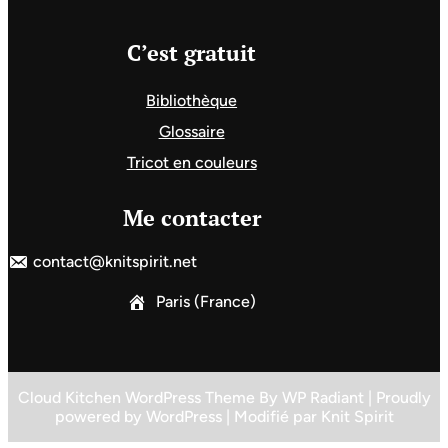
C’est gratuit
Bibliothèque
Glossaire
Tricot en couleurs
Me contacter
contact@knitspirit.net
Paris (France)
Cloud Kitchen WordPress Theme
By
WP Radiant
| Proudly
powered by
WordPress
| Modifié par
Knit Spirit