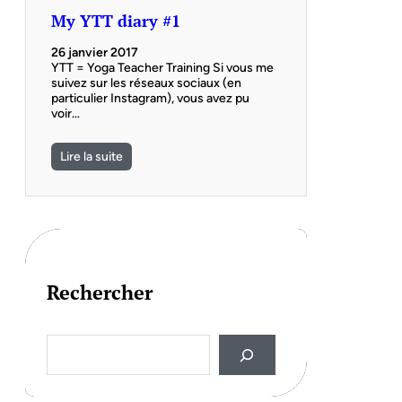
My YTT diary #1
26 janvier 2017
YTT = Yoga Teacher Training Si vous me
suivez sur les réseaux sociaux (en
particulier Instagram), vous avez pu
voir…
Lire la suite
Rechercher
S
e
a
r